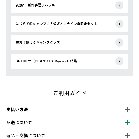
2026年 新作春夏アパレル
はじめてのキャンプに！公式オンライン店限定セット
防災！備えるキャンプグッズ
SNOOPY（PEANUTS 75years）特集
ご利用ガイド
支払い方法
以下のいずれかの方法でお支払いいただけます。
配送について
・クレジットカード決済
【発送スケジュール】
・コンビニ決済
返品・交換について
ご注文・ご入金完了より2営業日以内に商品を発送いたします。