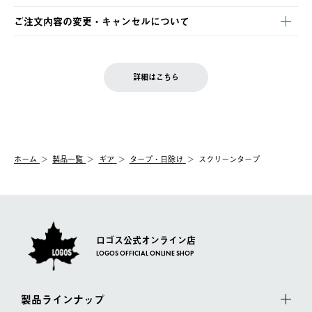
・Pay-easy決済
※お客様都合の場合
土日祝の発送はございませんので、木曜日以降のご注文は週明け
ご注文内容の変更・キャンセルについて
の発送となる場合がございます。
ご注文完了後、変更・キャンセルの個別のご対応はお受けできま
【返品】
※予約販売・長期連休期間中のご注文は除く（別途スケジュール
せん。
商品到着後7日以内にご連絡ください。
をご案内いたします。）
LOGOS FAMILY会員の方は、会員マイページ内 購入履歴画面に
お客様都合の返品にかかる送料は、お客様ご負担とさせていただ
詳細はこちら
『注文をキャンセルする』ボタンが表示されている場合のみ、発
きます。
【配送時間指定】
送手配前のためサイト上よりご注文キャンセルが可能です。
ご注文の際、ご注文内容確認画面にて配送時間指定が可能です。
【交換】
配送時間指定がない場合は、最短でのお届けとなります。
システム上、商品の交換（同一商品のカラー・サイズ交換を含
む）は受け付けておりません。
【配送業者】
ホーム
製品一覧
ギア
タープ・日除け
スクリーンタープ
一度お手元の商品を返品いただき、ご希望商品を再注文してくだ
佐川急便にて配送されます。
さい。
ロゴス公式オンライン店
LOGOS OFFICIAL ONLINE SHOP
製品ラインナップ