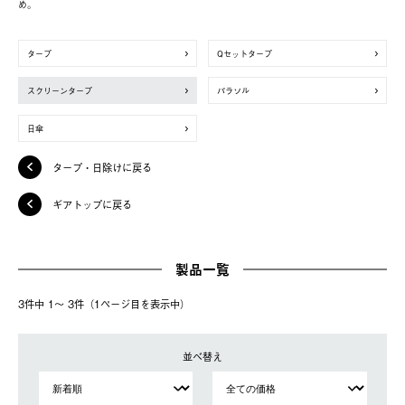
め。
タープ
Qセットタープ
スクリーンタープ
パラソル
日傘
タープ・日除けに戻る
ギアトップに戻る
製品一覧
3件中 1〜 3件（1ページ⽬を表⽰中）
並べ替え