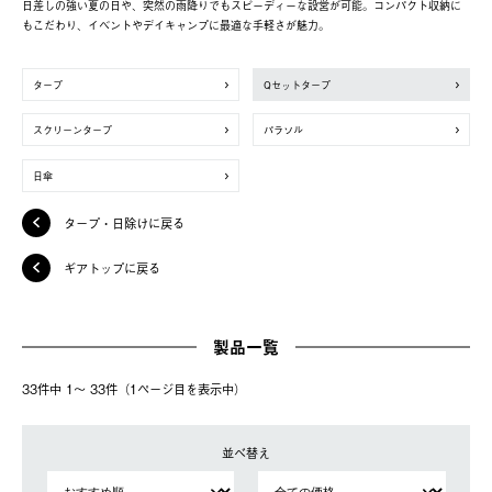
日差しの強い夏の日や、突然の雨降りでもスピーディーな設営が可能。コンパクト収納に
もこだわり、イベントやデイキャンプに最適な手軽さが魅力。
タープ
Qセットタープ
スクリーンタープ
パラソル
日傘
タープ・日除けに戻る
ギアトップに戻る
製品一覧
33件中 1〜 33件（1ページ⽬を表⽰中）
並べ替え