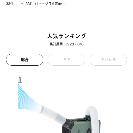
33件中 1 〜 33件（1ページ⽬を表⽰中）
人気ランキング
集計期間 : 7/23 - 8/6
総合
ギア
アパレル
1