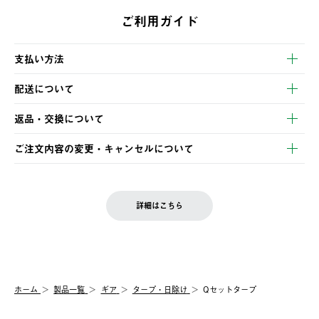
ご利用ガイド
支払い方法
以下のいずれかの方法でお支払いいただけます。
配送について
・クレジットカード決済
【発送スケジュール】
・コンビニ決済
返品・交換について
ご注文・ご入金完了より2営業日以内に商品を発送いたします。
・Pay-easy決済
※お客様都合の場合
土日祝の発送はございませんので、木曜日以降のご注文は週明け
ご注文内容の変更・キャンセルについて
の発送となる場合がございます。
ご注文完了後、変更・キャンセルの個別のご対応はお受けできま
【返品】
※予約販売・長期連休期間中のご注文は除く（別途スケジュール
せん。
商品到着後7日以内にご連絡ください。
をご案内いたします。）
LOGOS FAMILY会員の方は、会員マイページ内 購入履歴画面に
お客様都合の返品にかかる送料は、お客様ご負担とさせていただ
詳細はこちら
『注文をキャンセルする』ボタンが表示されている場合のみ、発
きます。
【配送時間指定】
送手配前のためサイト上よりご注文キャンセルが可能です。
ご注文の際、ご注文内容確認画面にて配送時間指定が可能です。
【交換】
配送時間指定がない場合は、最短でのお届けとなります。
システム上、商品の交換（同一商品のカラー・サイズ交換を含
む）は受け付けておりません。
【配送業者】
ホーム
製品一覧
ギア
タープ・日除け
Qセットタープ
一度お手元の商品を返品いただき、ご希望商品を再注文してくだ
佐川急便にて配送されます。
さい。