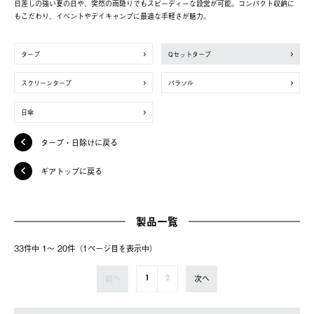
日差しの強い夏の日や、突然の雨降りでもスピーディーな設営が可能。コンパクト収納に
もこだわり、イベントやデイキャンプに最適な手軽さが魅力。
タープ
Qセットタープ
スクリーンタープ
パラソル
日傘
タープ・日除けに戻る
ギアトップに戻る
製品一覧
33件中 1〜 20件（1ページ⽬を表⽰中）
前へ
次へ
1
2