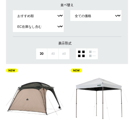
並べ替え
表示形式
20
40
60
NEW
NEW