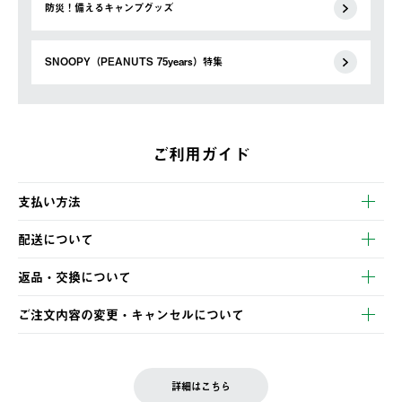
防災！備えるキャンプグッズ
SNOOPY（PEANUTS 75years）特集
ご利用ガイド
支払い方法
以下のいずれかの方法でお支払いいただけます。
配送について
・クレジットカード決済
【発送スケジュール】
・コンビニ決済
返品・交換について
ご注文・ご入金完了より2営業日以内に商品を発送いたします。
・Pay-easy決済
※お客様都合の場合
土日祝の発送はございませんので、木曜日以降のご注文は週明け
ご注文内容の変更・キャンセルについて
の発送となる場合がございます。
ご注文完了後、変更・キャンセルの個別のご対応はお受けできま
【返品】
※予約販売・長期連休期間中のご注文は除く（別途スケジュール
せん。
商品到着後7日以内にご連絡ください。
をご案内いたします。）
LOGOS FAMILY会員の方は、会員マイページ内 購入履歴画面に
お客様都合の返品にかかる送料は、お客様ご負担とさせていただ
詳細はこちら
『注文をキャンセルする』ボタンが表示されている場合のみ、発