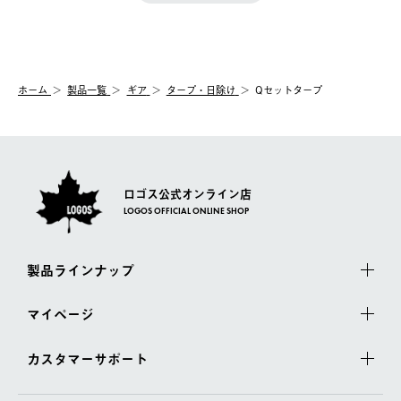
きます。
【配送時間指定】
送手配前のためサイト上よりご注文キャンセルが可能です。
ご注文の際、ご注文内容確認画面にて配送時間指定が可能です。
【交換】
配送時間指定がない場合は、最短でのお届けとなります。
システム上、商品の交換（同一商品のカラー・サイズ交換を含
む）は受け付けておりません。
【配送業者】
ホーム
製品一覧
ギア
タープ・日除け
Qセットタープ
一度お手元の商品を返品いただき、ご希望商品を再注文してくだ
佐川急便にて配送されます。
さい。
ロゴス公式オンライン店
LOGOS OFFICIAL ONLINE SHOP
製品ラインナップ
マイページ
カスタマーサポート