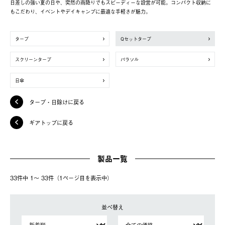
日差しの強い夏の日や、突然の雨降りでもスピーディーな設営が可能。コンパクト収納に
もこだわり、イベントやデイキャンプに最適な手軽さが魅力。
タープ
Qセットタープ
スクリーンタープ
パラソル
日傘
タープ・日除けに戻る
ギアトップに戻る
製品一覧
33件中 1〜 33件（1ページ⽬を表⽰中）
並べ替え