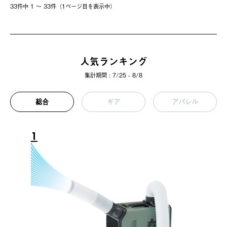
33件中 1 〜 33件（1ページ⽬を表⽰中）
人気ランキング
集計期間 : 7/25 - 8/8
総合
ギア
アパレル
1