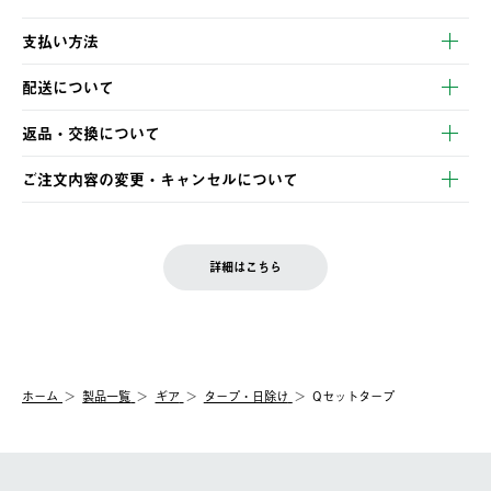
支払い方法
以下のいずれかの方法でお支払いいただけます。
配送について
・クレジットカード決済
【発送スケジュール】
・コンビニ決済
返品・交換について
ご注文・ご入金完了より2営業日以内に商品を発送いたします。
・Pay-easy決済
※お客様都合の場合
土日祝の発送はございませんので、木曜日以降のご注文は週明け
ご注文内容の変更・キャンセルについて
の発送となる場合がございます。
ご注文完了後、変更・キャンセルの個別のご対応はお受けできま
【返品】
※予約販売・長期連休期間中のご注文は除く（別途スケジュール
せん。
商品到着後7日以内にご連絡ください。
をご案内いたします。）
LOGOS FAMILY会員の方は、会員マイページ内 購入履歴画面に
お客様都合の返品にかかる送料は、お客様ご負担とさせていただ
詳細はこちら
『注文をキャンセルする』ボタンが表示されている場合のみ、発
きます。
【配送時間指定】
送手配前のためサイト上よりご注文キャンセルが可能です。
ご注文の際、ご注文内容確認画面にて配送時間指定が可能です。
【交換】
配送時間指定がない場合は、最短でのお届けとなります。
システム上、商品の交換（同一商品のカラー・サイズ交換を含
む）は受け付けておりません。
【配送業者】
ホーム
製品一覧
ギア
タープ・日除け
Qセットタープ
一度お手元の商品を返品いただき、ご希望商品を再注文してくだ
佐川急便にて配送されます。
さい。