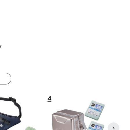
グ
8
9