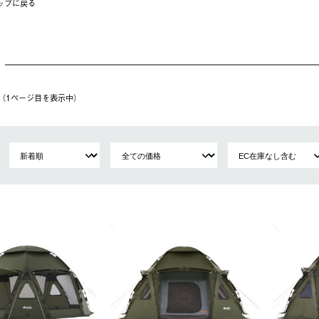
ップに戻る
件（1ページ⽬を表⽰中）