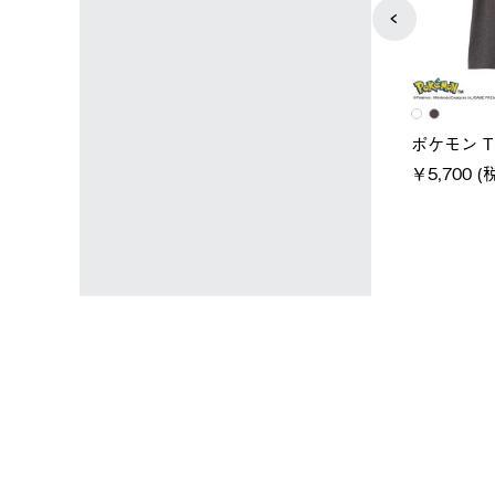
ユニセックス
レディース
タンダードボディ
LOGOS by LIPNER リゲイン
ノーメイク
テック ボディリカバリーTシ
￥5,940 (
)
ャツ #35503
￥5,940 (税込)