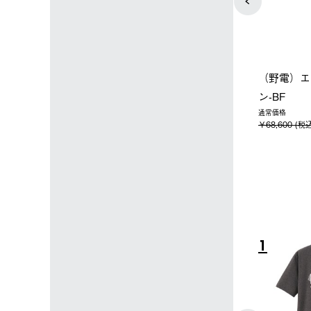
店限定】野電ボ
【ロゴスショップ限定】ハイ
ソーラーブ
＋氷点下パック
パー氷点下クーラーL＋氷点
ットタープ 
下パック2枚セット
￥21,800 
込)
￥15,800 (税込)
4
5