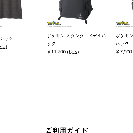
ユニセックス
レディー
フーディ
LOGOS by LIPNER リゲイン
ＵＶサ
税込)
テック ボディリカバリーショ
ィ
ーツ #35504
通常価格
￥5,500 (
￥5,940 (税込)
ご利用ガイド