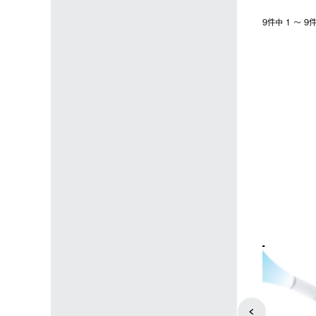
9件中 1 〜 
4
5