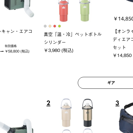
ロック 風抜きQセ
ソーラーブロック 風抜きQセ
グランベ
250-BG
ットタープ 200-BG
ース・オ
(税込)
￥18,800 (税込)
￥209,0
ギア
6
7