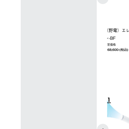
店限定】野電ボ
【ロゴスショップ限定】ハイ
ソーラーブ
＋氷点下パック
パー氷点下クーラーL＋氷点
ットタープ 
下パック2枚セット
￥21,800 
込)
￥15,800 (税込)
4
5