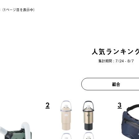
9件（1ページ⽬を表⽰中）
人気ランキン
集計期間 : 7/24 - 8/7
総合
6
7