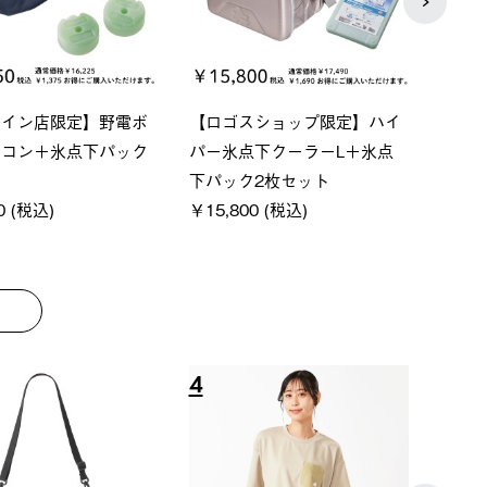
ーシック スペースベ
Q-TOP ソーラーサンドブロッ
neo
クタゴン-BJ
クサンシェード-BF
ン500
00 (税込)
￥16,800 (税込)
通常価格
￥187,0
8
9