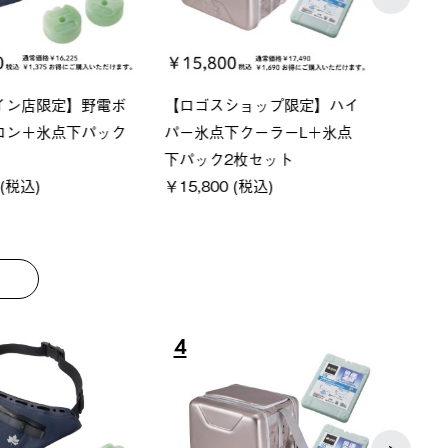
ーシック スペースベ
Q-TOP ソーラーサンドブロッ
ポケモ
クタゴン-BJ
クサンシェード-BF
￥5,7
00 (税込)
￥16,800 (税込)
8
9