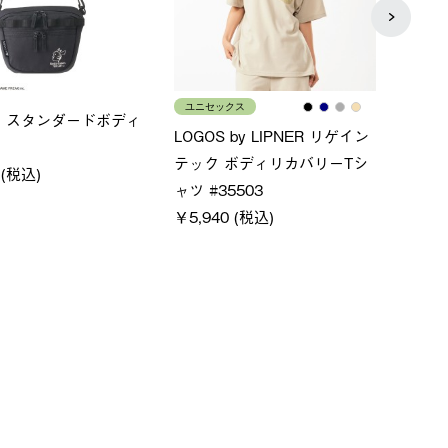
ス
メンズ
LOGO
ムホールジップフーデ
クールタッチリラックスパン
SACK
ツ
￥21,
￥5,500 (税込)
特別価格
税込)
￥4,000 (税込)