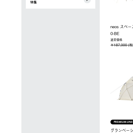
特集
neos スペ
0-BE
通常価格
￥187,000 (
PREMIUM LINE
グランベーシ