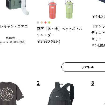
ロック 風抜きQセ
ソーラーブロック 風抜きQセ
グランベ
250-BG
ットタープ 200-BG
ース・オ
(税込)
￥18,800 (税込)
￥209,0
アパレル
6
7