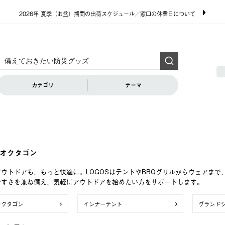
2026年 夏季（お盆）期間の出荷スケジュール／窓口の休業日について
カテゴリ
テーマ
オクタゴン
ウトドアも、もっと快適に。LOGOSはテントやBBQグリルからウェアま
やすさを兼ね備え、気軽にアウトドアを始めたい方をサポートします。
オクタゴン
インナーテント
グランド