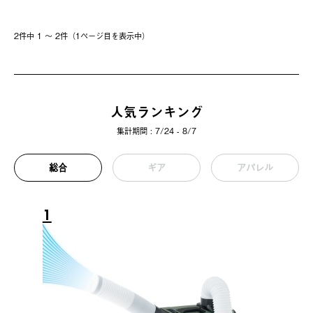
2件中 1 〜 2件（1ページ⽬を表⽰中）
人気ランキング
集計期間 : 7/24 - 8/7
総合
ギア
アパレル
1