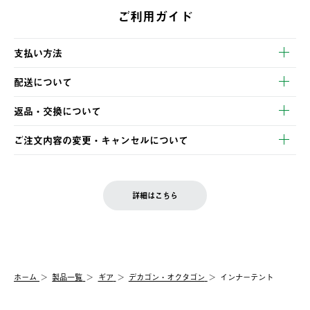
ご利用ガイド
支払い方法
以下のいずれかの方法でお支払いいただけます。
配送について
・クレジットカード決済
【発送スケジュール】
・コンビニ決済
返品・交換について
ご注文・ご入金完了より2営業日以内に商品を発送いたします。
・Pay-easy決済
※お客様都合の場合
土日祝の発送はございませんので、木曜日以降のご注文は週明け
ご注文内容の変更・キャンセルについて
の発送となる場合がございます。
ご注文完了後、変更・キャンセルの個別のご対応はお受けできま
【返品】
※予約販売・長期連休期間中のご注文は除く（別途スケジュール
せん。
商品到着後7日以内にご連絡ください。
をご案内いたします。）
LOGOS FAMILY会員の方は、会員マイページ内 購入履歴画面に
お客様都合の返品にかかる送料は、お客様ご負担とさせていただ
詳細はこちら
『注文をキャンセルする』ボタンが表示されている場合のみ、発
きます。
【配送時間指定】
送手配前のためサイト上よりご注文キャンセルが可能です。
ご注文の際、ご注文内容確認画面にて配送時間指定が可能です。
【交換】
配送時間指定がない場合は、最短でのお届けとなります。
システム上、商品の交換（同一商品のカラー・サイズ交換を含
む）は受け付けておりません。
【配送業者】
ホーム
製品一覧
ギア
デカゴン・オクタゴン
インナーテント
一度お手元の商品を返品いただき、ご希望商品を再注文してくだ
佐川急便にて配送されます。
さい。