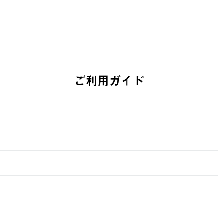
ご利用ガイド
す。
週明けの発送となる場合がございます。
ュールをご案内いたします。）
できません。
入履歴画面に『注文をキャンセルする』ボタンが表示されている場合のみ、