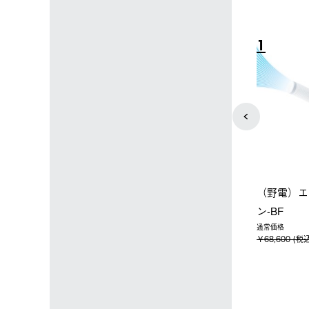
4
5
店限定】野電ボ
【ロゴスショップ限定】ハイ
ソーラーブ
＋氷点下パック
パー氷点下クーラーL＋氷点
ットタープ 
下パック2枚セット
￥21,800 
込)
￥15,800 (税込)