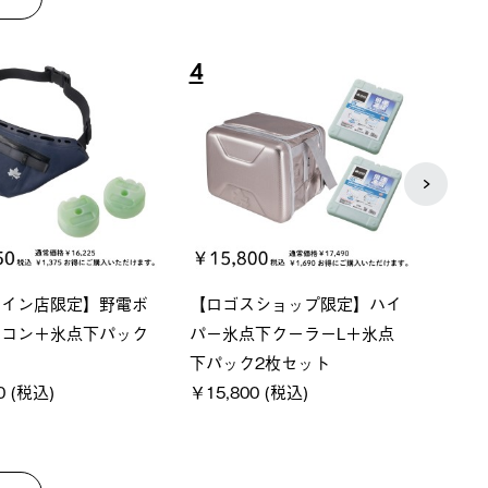
8
9
ベーシック スペースベ
Q-TOP ソーラーサンドブロッ
ポケモ
クタゴン-BJ
クサンシェード-BF
￥5,7
00 (税込)
￥16,800 (税込)