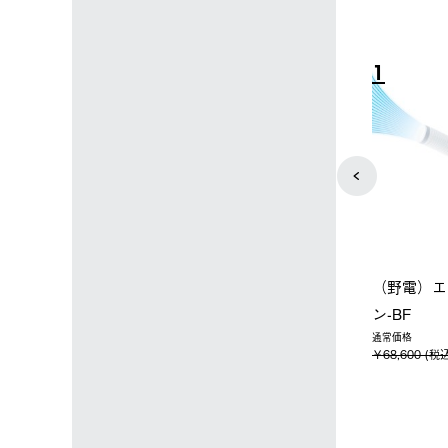
4
5
ン店限定】野電ボ
【ロゴスショップ限定】ハイ
ソーラーブ
ン＋氷点下パック
パー氷点下クーラーL＋氷点
ットタープ 
下パック2枚セット
￥21,800
税込)
￥15,800 (税込)