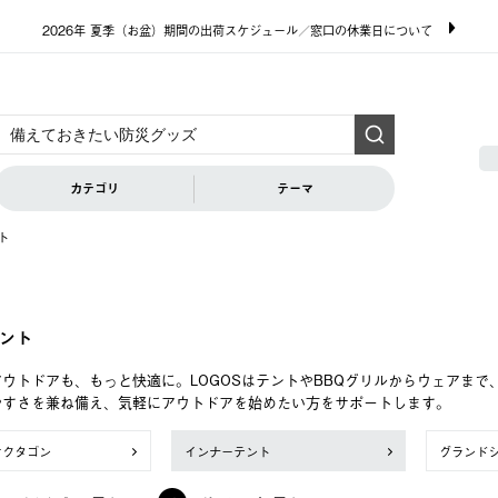
2026年 夏季（お盆）期間の出荷スケジュール／窓口の休業日について
カテゴリ
テーマ
ト
ント
ウトドアも、もっと快適に。LOGOSはテントやBBQグリルからウェアま
やすさを兼ね備え、気軽にアウトドアを始めたい方をサポートします。
オクタゴン
インナーテント
グランド