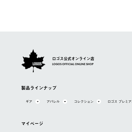
ご注文の際、ご注文内容確認画面にて配送時間指定が可能
お客様都合の返品にかかる送料は、お客様ご負担とさせて
【配送業者】
【交換】
佐川急便にて配送されます。
システム上、商品の交換（同一商品のカラー・サイズ交換
一度お手元の商品を返品いただき、ご希望商品を再注文し
ロゴス公式オンライン店
LOGOS OFFICIAL ONLINE SHOP
製品ラインナップ
ギア
アパレル
コレクション
ロゴス プレミ
マイページ