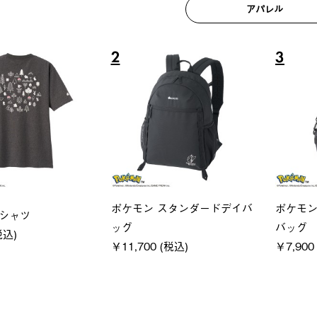
アパレル
6
7
ユニセックス
レディ
クフーディ
LOGOS by LIPNER リゲイン
ＵＶサ
(税込)
テック ボディリカバリーショ
ィ
ーツ #35504
通常価格
￥5,500 
￥5,940 (税込)