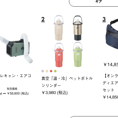
ギア
6
7
ロック 風抜きQセ
ソーラーブロック 風抜きQセ
グラン
250-BG
ットタープ 200-BG
ース・オ
 (税込)
￥18,800 (税込)
￥209,