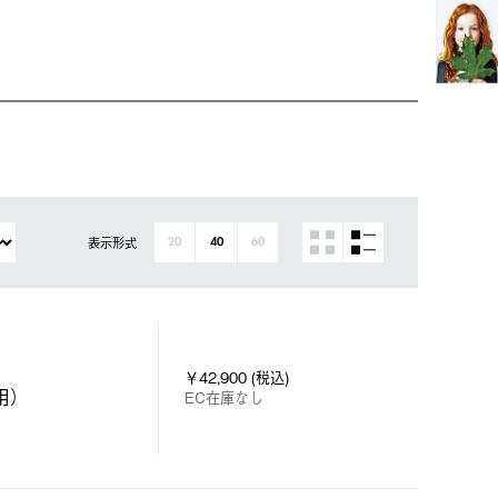
表示形式
20
40
60
￥42,900 (税込)
用）
EC在庫なし