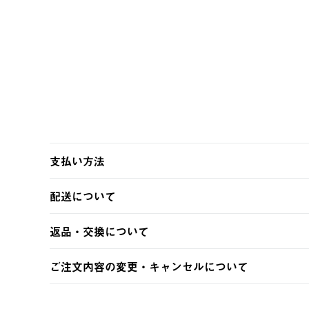
支払い方法
以下のいずれかの方法でお支払いいただけます。
配送について
・クレジットカード決済
・コンビニ決済
【発送スケジュール】
返品・交換について
・Pay-easy決済
ご注文・ご入金完了より2営業日以内に商品を発送いたしま
土日祝の発送はございませんので、木曜日以降のご注文は
※お客様都合の場合
ご注文内容の変更・キャンセルについて
※予約販売・長期連休期間中のご注文は除く（別途スケジ
【返品】
ご注文完了後、変更・キャンセルの個別のご対応はお受け
【配送時間指定】
商品到着後7日以内にご連絡ください。
LOGOS FAMILY会員の方は、会員マイページ内 購