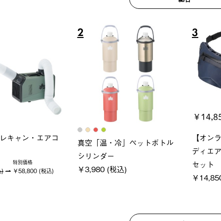
6
7
ロック 風抜きQセ
ソーラーブロック 風抜きQセ
グラン
250-BG
ットタープ 200-BG
ース・オ
(税込)
￥18,800 (税込)
￥209,0