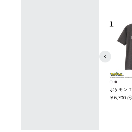
4
5
ユニセックス
レディース
スタンダードボディ
LOGOS by LIPNER リゲイン
ノーメイ
テック ボディリカバリーTシ
￥5,940 
込)
ャツ #35503
￥5,940 (税込)