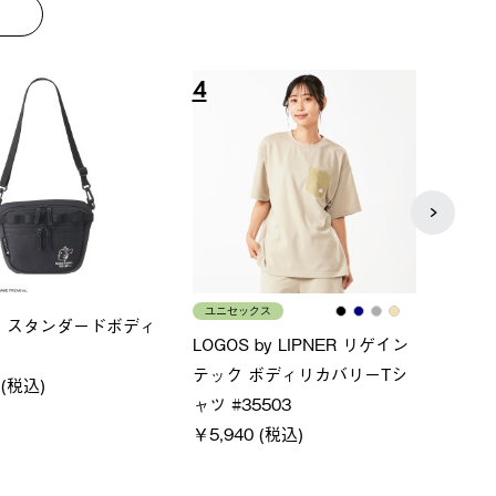
8
9
ース
メンズ
LOG
ムホールジップフーデ
クールタッチリラックスパン
SAC
ツ
￥21
￥5,500 (税込)
特別価格
(税込)
￥4,000 (税込)