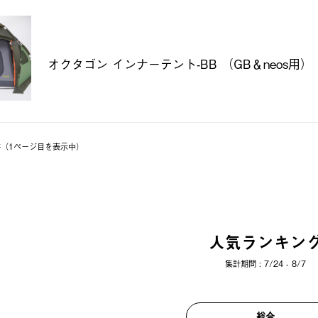
オクタゴン インナーテント-BB （GB＆neos用）
2件（1ページ⽬を表⽰中）
人気ランキン
集計期間 : 7/24 - 8/7
総合