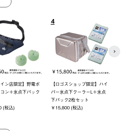
8
9
ベーシック スペースベ
Q-TOP ソーラーサンドブロッ
ne
クタゴン-BJ
クサンシェード-BF
ン50
000 (税込)
￥16,800 (税込)
通常価
￥187,