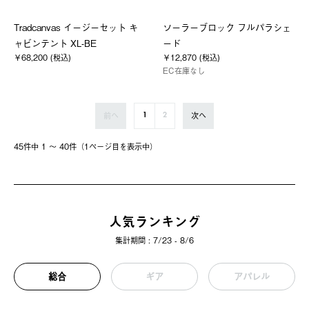
Tradcanvas イージーセット キ
ソーラーブロック フルパラシェ
ャビンテント XL-BE
ード
￥68,200 (税込)
￥12,870 (税込)
EC在庫なし
前へ
次へ
1
2
45件中 1 〜 40件（1ページ⽬を表⽰中）
人気ランキング
集計期間 : 7/23 - 8/6
総合
ギア
アパレル