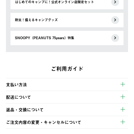
はじめてのキャンプに！公式オンライン店限定セット
防災！備えるキャンプグッズ
SNOOPY（PEANUTS 75years）特集
ご利用ガイド
支払い方法
以下のいずれかの方法でお支払いいただけます。
配送について
・クレジットカード決済
【発送スケジュール】
・コンビニ決済
返品・交換について
ご注文・ご入金完了より2営業日以内に商品を発送いたします。
・Pay-easy決済
※お客様都合の場合
土日祝の発送はございませんので、木曜日以降のご注文は週明け
ご注文内容の変更・キャンセルについて
の発送となる場合がございます。
ご注文完了後、変更・キャンセルの個別のご対応はお受けできま
【返品】
※予約販売・長期連休期間中のご注文は除く（別途スケジュール