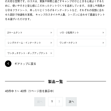
の大切な空間です。ロゴスは、家族や仲間と過ごすキャンプのひとときを心地よくするた
めに、使いやすさと安心感にこだわったテントづくりを追求しています。 日差しや雨風か
ら守るフライシート、ゆったりとくつろげるインナーテントなど、それぞれの役割に合わ
せた設計で快適性を実現。 キャンプのスタイルや人数、シーズンに合わせて最適なテント
をお選びいただけます。
2ルームテント
ソロ・2名用テント
シングルドーム・インナーテント
ワンポールテント
ワンタッチテント・ポップアップテント
ギアトップに戻る
製品一覧
45件中 1〜 40件（1ページ⽬を表⽰中）
前へ
次へ
1
2