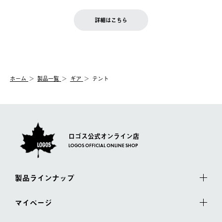
せん。
商品到着後7日以内にご連絡ください。
をご案内いたします。）
LOGOS FAMILY会員の方は、会員マイページ内 購入履歴画面に
お客様都合の返品にかかる送料は、お客様ご負担とさせていただ
詳細はこちら
『注文をキャンセルする』ボタンが表示されている場合のみ、発
きます。
【配送時間指定】
送手配前のためサイト上よりご注文キャンセルが可能です。
ご注文の際、ご注文内容確認画面にて配送時間指定が可能です。
【交換】
配送時間指定がない場合は、最短でのお届けとなります。
システム上、商品の交換（同一商品のカラー・サイズ交換を含
む）は受け付けておりません。
【配送業者】
ホーム
製品一覧
ギア
テント
一度お手元の商品を返品いただき、ご希望商品を再注文してくだ
佐川急便にて配送されます。
さい。
ロゴス公式オンライン店
LOGOS OFFICIAL ONLINE SHOP
製品ラインナップ
マイページ