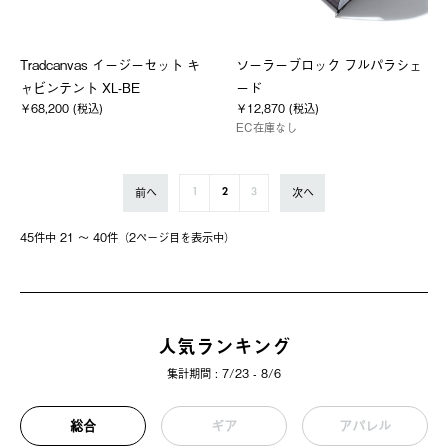
Tradcanvas イージーセット キ
ソーラーブロック フルパラシェ
ャビンテント XL-BE
ード
￥68,200 (税込)
￥12,870 (税込)
EC在庫なし
前へ
次へ
1
2
3
45件中 21 〜 40件（2ページ⽬を表⽰中）
人気ランキング
集計期間 : 7/23 - 8/6
総合
ギア
アパレル