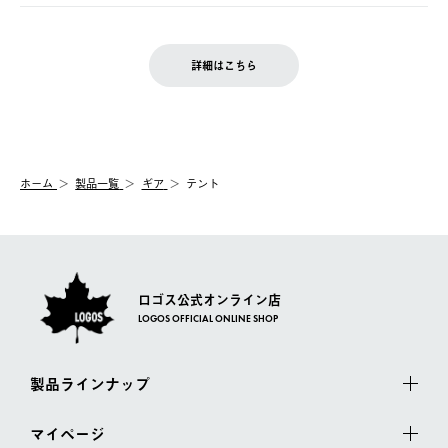
ご注文完了後、変更・キャンセルの個別のご対応はお受けできま
【返品】
※予約販売・長期連休期間中のご注文は除く（別途スケジュール
せん。
商品到着後7日以内にご連絡ください。
をご案内いたします。）
LOGOS FAMILY会員の方は、会員マイページ内 購入履歴画面に
お客様都合の返品にかかる送料は、お客様ご負担とさせていただ
詳細はこちら
『注文をキャンセルする』ボタンが表示されている場合のみ、発
きます。
【配送時間指定】
送手配前のためサイト上よりご注文キャンセルが可能です。
ご注文の際、ご注文内容確認画面にて配送時間指定が可能です。
【交換】
配送時間指定がない場合は、最短でのお届けとなります。
システム上、商品の交換（同一商品のカラー・サイズ交換を含
む）は受け付けておりません。
【配送業者】
ホーム
製品一覧
ギア
テント
一度お手元の商品を返品いただき、ご希望商品を再注文してくだ
佐川急便にて配送されます。
さい。
ロゴス公式オンライン店
LOGOS OFFICIAL ONLINE SHOP
製品ラインナップ
マイページ