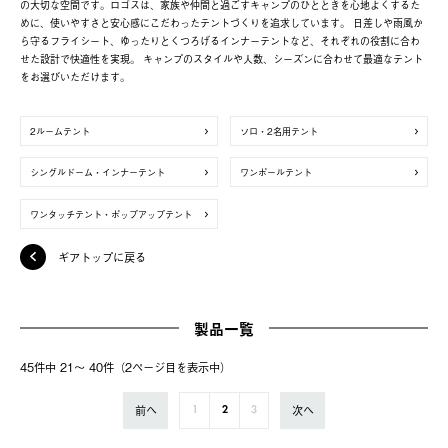
の大切な空間です。ロゴスは、家族や仲間と過ごすキャンプのひとときを心地よくするた
めに、使いやすさと安心感にこだわったテントづくりを追求しています。 日差しや雨風か
ら守るフライシート、ゆったりとくつろげるインナーテントなど、それぞれの役割に合わ
せた設計で快適性を実現。 キャンプのスタイルや人数、シーズンに合わせて最適なテント
をお選びいただけます。
2ルームテント
ソロ・2名用テント
シングルドーム・インナーテント
ワンポールテント
ワンタッチテント・ポップアップテント
ギアトップに戻る
製品一覧
45件中 21〜 40件（2ページ⽬を表⽰中）
前へ
次へ
1
2
3