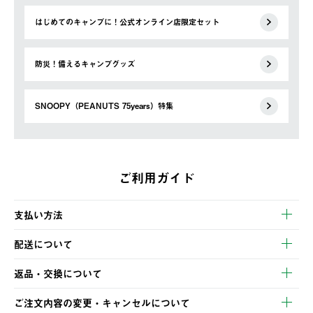
はじめてのキャンプに！公式オンライン店限定セット
防災！備えるキャンプグッズ
SNOOPY（PEANUTS 75years）特集
ご利用ガイド
支払い方法
以下のいずれかの方法でお支払いいただけます。
配送について
・クレジットカード決済
【発送スケジュール】
・コンビニ決済
返品・交換について
ご注文・ご入金完了より2営業日以内に商品を発送いたします。
・Pay-easy決済
※お客様都合の場合
土日祝の発送はございませんので、木曜日以降のご注文は週明け
ご注文内容の変更・キャンセルについて
の発送となる場合がございます。