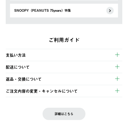
SNOOPY（PEANUTS 75years）特集
ご利用ガイド
支払い方法
以下のいずれかの方法でお支払いいただけます。
配送について
・クレジットカード決済
【発送スケジュール】
・コンビニ決済
返品・交換について
ご注文・ご入金完了より2営業日以内に商品を発送いたします。
・Pay-easy決済
※お客様都合の場合
土日祝の発送はございませんので、木曜日以降のご注文は週明け
ご注文内容の変更・キャンセルについて
の発送となる場合がございます。
ご注文完了後、変更・キャンセルの個別のご対応はお受けできま
【返品】
※予約販売・長期連休期間中のご注文は除く（別途スケジュール
せん。
商品到着後7日以内にご連絡ください。
をご案内いたします。）
LOGOS FAMILY会員の方は、会員マイページ内 購入履歴画面に
お客様都合の返品にかかる送料は、お客様ご負担とさせていただ
詳細はこちら
『注文をキャンセルする』ボタンが表示されている場合のみ、発
きます。
【配送時間指定】
送手配前のためサイト上よりご注文キャンセルが可能です。
ご注文の際、ご注文内容確認画面にて配送時間指定が可能です。