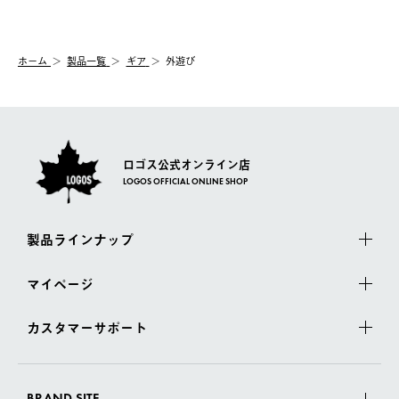
【交換】
配送時間指定がない場合は、最短でのお届けとなります。
システム上、商品の交換（同一商品のカラー・サイズ交換を含
む）は受け付けておりません。
【配送業者】
ホーム
製品一覧
ギア
外遊び
一度お手元の商品を返品いただき、ご希望商品を再注文してくだ
佐川急便にて配送されます。
さい。
ロゴス公式オンライン店
LOGOS OFFICIAL ONLINE SHOP
製品ラインナップ
マイページ
カスタマーサポート