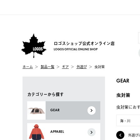
ロゴスショップ公式オンライン店
LOGOS OFFICIAL ONLINE SHOP
ホーム
製品一覧
ギア
外遊び
虫対策
GEAR
カテゴリーから探す
虫対策
虫対策にお
GEAR
海・川
APPAREL
外遊び