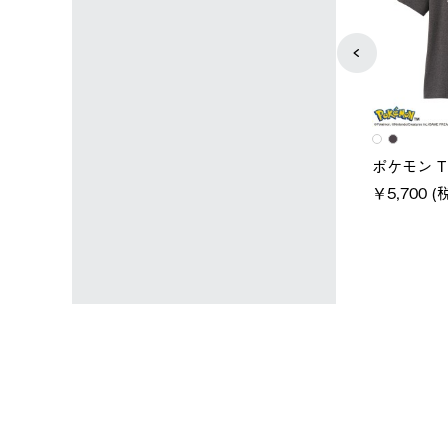
ユニセックス
レディース
タンダードボディ
LOGOS by LIPNER リゲイン
ノーメイク
テック ボディリカバリーTシ
￥5,940 (
)
ャツ #35503
￥5,940 (税込)