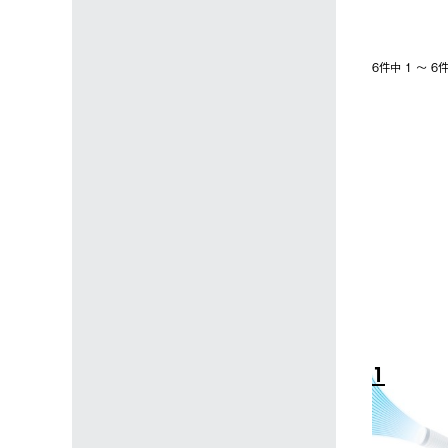
6件中 1 〜 
4
5