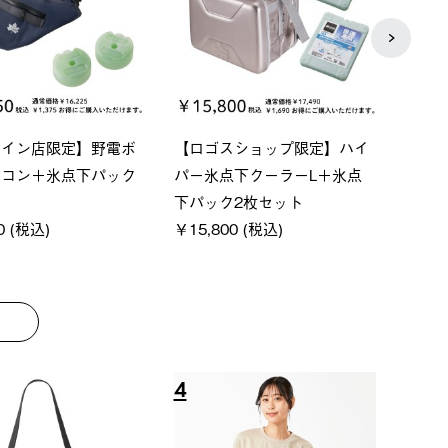
ーシック スペースベ
Q-TOP ソーラーサンドブロッ
neo
クタゴン-BJ
クサンシェード-BF
ン500
00 (税込)
￥16,800 (税込)
通常価格
￥187,0
8
9