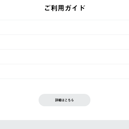
ご利用ガイド
す。
週明けの発送となる場合がございます。
ュールをご案内いたします。）
できません。
入履歴画面に『注文をキャンセルする』ボタンが表示されている場合のみ、
です。配送時間指定がない場合は、最短でのお届けとなります。
いただきます。
詳細はこちら
を含む）は受け付けておりません。
てください。