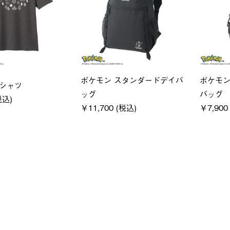
ユニセックス
レディー
フーディ
LOGOS by LIPNER リゲイン
ＵＶサ
税込)
テック ボディリカバリーショ
ィ
ーツ #35504
通常価格
￥5,500 (
￥5,940 (税込)