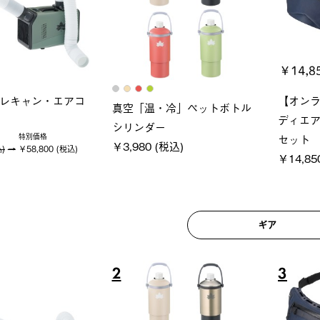
ロック 風抜きQセ
ソーラーブロック 風抜きQセ
グランベ
250-BG
ットタープ 200-BG
ース・オ
(税込)
￥18,800 (税込)
￥209,0
ギア
6
7