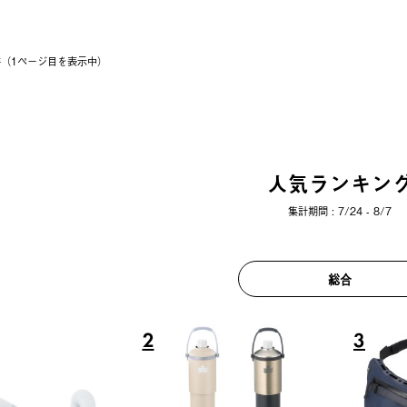
6件（1ページ⽬を表⽰中）
人気ランキン
集計期間 : 7/24 - 8/7
総合
6
7