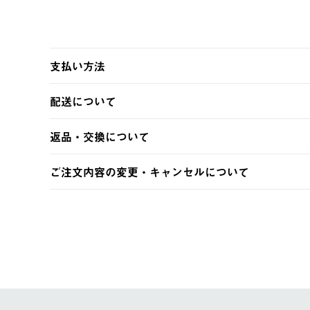
支払い方法
以下のいずれかの方法でお支払いいただけます。
配送について
・クレジットカード決済
・コンビニ決済
【発送スケジュール】
返品・交換について
・Pay-easy決済
ご注文・ご入金完了より2営業日以内に商品を発送いたしま
土日祝の発送はございませんので、木曜日以降のご注文は
※お客様都合の場合
ご注文内容の変更・キャンセルについて
※予約販売・長期連休期間中のご注文は除く（別途スケジ
【返品】
ご注文完了後、変更・キャンセルの個別のご対応はお受け
【配送時間指定】
商品到着後7日以内にご連絡ください。
LOGOS FAMILY会員の方は、会員マイページ内 購
ご注文の際、ご注文内容確認画面にて配送時間指定が可能
お客様都合の返品にかかる送料は、お客様ご負担とさせて
【配送業者】
【交換】
佐川急便にて配送されます。
システム上、商品の交換（同一商品のカラー・サイズ交換
一度お手元の商品を返品いただき、ご希望商品を再注文し