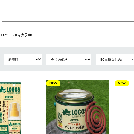
件（1ページ⽬を表⽰中）
NEW
NEW