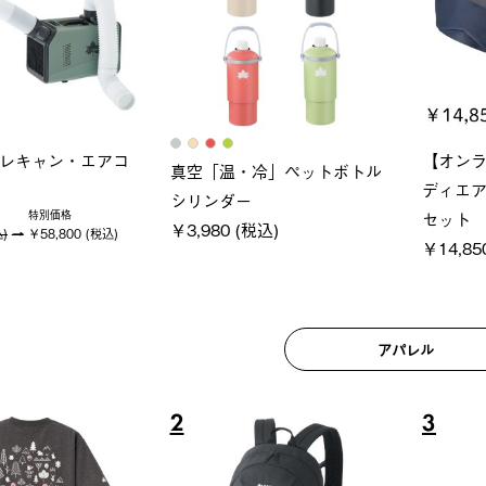
ロック 風抜きQセ
ソーラーブロック 風抜きQセ
グランベ
250-BG
ットタープ 200-BG
ース・オ
(税込)
￥18,800 (税込)
￥209,0
アパレル
6
7