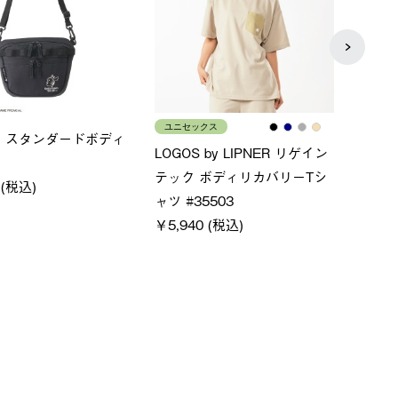
ス
メンズ
LOGO
ムホールジップフーデ
クールタッチリラックスパン
SACK
ツ
￥21,
￥5,500 (税込)
特別価格
税込)
￥4,000 (税込)