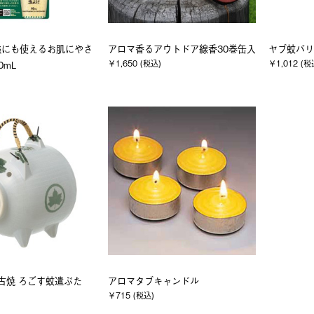
様にも使えるお肌にやさ
アロマ香るアウトドア線香30巻缶入
ヤブ蚊バリ
￥1,650 (税込)
￥1,012 (税
0mL
萬古焼 ろごす蚊遣ぶた
アロマタブキャンドル
￥715 (税込)