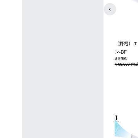
店限定】野電ボ
【ロゴスショップ限定】ハイ
ソーラーブ
＋氷点下パック
パー氷点下クーラーL＋氷点
ットタープ 
下パック2枚セット
￥21,800 
込)
￥15,800 (税込)
4
5