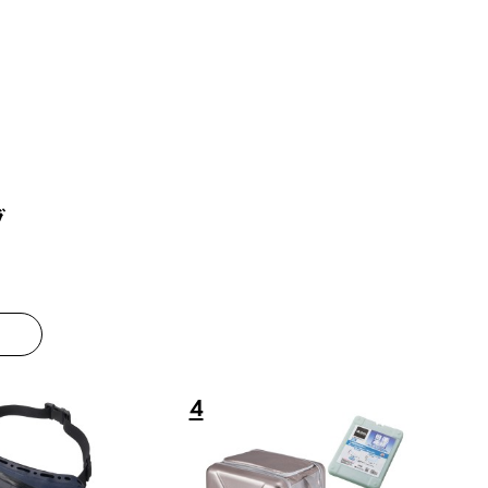
グ
8
9