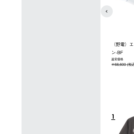
店限定】野電ボ
【ロゴスショップ限定】ハイ
ソーラーブ
＋氷点下パック
パー氷点下クーラーL＋氷点
ットタープ 
下パック2枚セット
￥21,800 
込)
￥15,800 (税込)
4
5