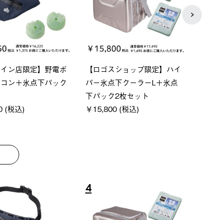
ーシック スペースベ
Q-TOP ソーラーサンドブロッ
ポケモ
クタゴン-BJ
クサンシェード-BF
￥5,7
00 (税込)
￥16,800 (税込)
8
9