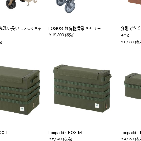
as 丸洗い長いモノOKキャ
LOGOS お荷物満載キャリー
分別できる
￥19,800 (税込)
BOX
込)
￥6,930 (税
OX L
Loopadd・BOX M
Loopadd・
￥5,940 (税込)
￥4,950 (税