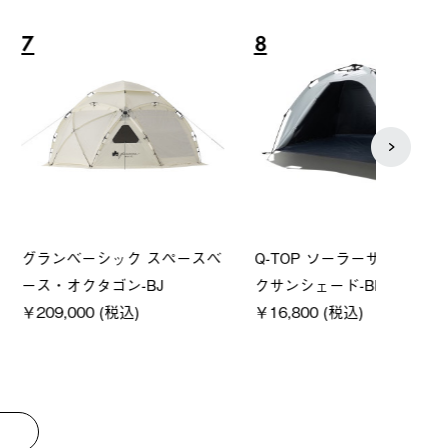
8
9
ーシック スペースベ
Q-TOP ソーラーサンドブロッ
ソーラ
クタゴン-BJ
クサンシェード-BF
ットタ
00 (税込)
￥16,800 (税込)
￥18,