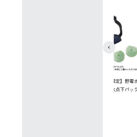
4
5
ップ限定】ハイ
【オンライン店限定】野電ボ
ソーラーブ
ーラーL＋氷点
ディエアコン＋氷点下パック
ットタープ 
セット
セット
￥21,800 
込)
￥14,850 (税込)