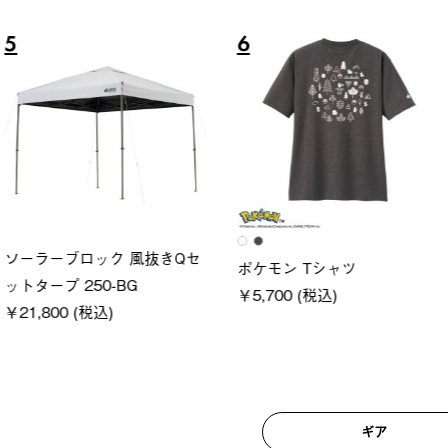
6
7
ロック 風抜きQセ
グランベ
ポケモン Tシャツ
250-BG
ース・オ
￥5,700 (税込)
(税込)
￥209,0
ギア