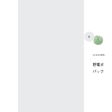
4
5
ップ限定】ハイ
【オンライン店限定】野電ボ
ソーラーブ
ーラーL＋氷点
ディエアコン＋氷点下パック
ットタープ 
セット
セット
￥21,800 
込)
￥14,850 (税込)