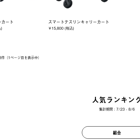
ンカート
スマートテスリンキャリーカート
込)
￥15,800 (税込)
 18件（1ページ⽬を表⽰中）
人気ランキン
集計期間 : 7/23 - 8/6
総合