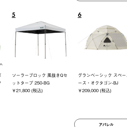
6
7
ロック 風抜きQセ
グランベーシック スペースベ
Q-TO
250-BG
ース・オクタゴン-BJ
クサンシ
(税込)
￥209,000 (税込)
￥16,80
アパレル