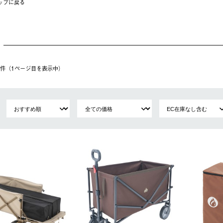
ップに戻る
18件（1ページ⽬を表⽰中）