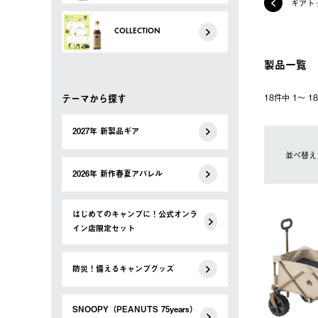
ギアト
COLLECTION
製品一覧
テーマから探す
18件中 1〜 
2027年 新製品ギア
並べ替え
2026年 新作春夏アパレル
はじめてのキャンプに！公式オンラ
イン店限定セット
防災！備えるキャンプグッズ
SNOOPY（PEANUTS 75years）