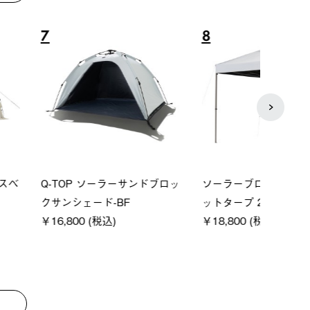
8
9
P ソーラーサンドブロッ
ソーラーブロック 風抜きQセ
【ロ
ェード-BF
ットタープ 200-BG
パー
0 (税込)
￥18,800 (税込)
下パ
￥12,