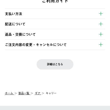
ご利用ガイド
支払い方法
以下のいずれかの方法でお支払いいただけます。
配送について
・クレジットカード決済
【発送スケジュール】
・コンビニ決済
返品・交換について
ご注文・ご入金完了より2営業日以内に商品を発送いたします。
・Pay-easy決済
※お客様都合の場合
土日祝の発送はございませんので、木曜日以降のご注文は週明け
ご注文内容の変更・キャンセルについて
の発送となる場合がございます。
ご注文完了後、変更・キャンセルの個別のご対応はお受けできま
【返品】
※予約販売・長期連休期間中のご注文は除く（別途スケジュール
せん。
商品到着後7日以内にご連絡ください。
をご案内いたします。）
LOGOS FAMILY会員の方は、会員マイページ内 購入履歴画面に
お客様都合の返品にかかる送料は、お客様ご負担とさせていただ
詳細はこちら
『注文をキャンセルする』ボタンが表示されている場合のみ、発
きます。
【配送時間指定】
送手配前のためサイト上よりご注文キャンセルが可能です。
ご注文の際、ご注文内容確認画面にて配送時間指定が可能です。
【交換】
配送時間指定がない場合は、最短でのお届けとなります。
システム上、商品の交換（同一商品のカラー・サイズ交換を含
む）は受け付けておりません。
【配送業者】
ホーム
製品一覧
ギア
キャリー
一度お手元の商品を返品いただき、ご希望商品を再注文してくだ
佐川急便にて配送されます。
さい。