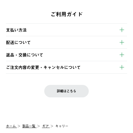
ご利用ガイド
支払い方法
以下のいずれかの方法でお支払いいただけます。
配送について
・クレジットカード決済
【発送スケジュール】
・コンビニ決済
返品・交換について
ご注文・ご入金完了より2営業日以内に商品を発送いたします。
・Pay-easy決済
※お客様都合の場合
土日祝の発送はございませんので、木曜日以降のご注文は週明け
ご注文内容の変更・キャンセルについて
の発送となる場合がございます。
ご注文完了後、変更・キャンセルの個別のご対応はお受けできま
【返品】
※予約販売・長期連休期間中のご注文は除く（別途スケジュール
せん。
商品到着後7日以内にご連絡ください。
をご案内いたします。）
LOGOS FAMILY会員の方は、会員マイページ内 購入履歴画面に
お客様都合の返品にかかる送料は、お客様ご負担とさせていただ
詳細はこちら
『注文をキャンセルする』ボタンが表示されている場合のみ、発
きます。
【配送時間指定】
送手配前のためサイト上よりご注文キャンセルが可能です。
ご注文の際、ご注文内容確認画面にて配送時間指定が可能です。
【交換】
配送時間指定がない場合は、最短でのお届けとなります。
システム上、商品の交換（同一商品のカラー・サイズ交換を含
む）は受け付けておりません。
【配送業者】
ホーム
製品一覧
ギア
キャリー
一度お手元の商品を返品いただき、ご希望商品を再注文してくだ
佐川急便にて配送されます。