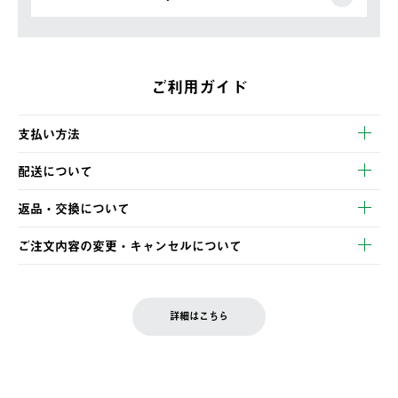
ご利用ガイド
支払い方法
以下のいずれかの方法でお支払いいただけます。
配送について
・クレジットカード決済
【発送スケジュール】
・コンビニ決済
返品・交換について
ご注文・ご入金完了より2営業日以内に商品を発送いたします。
・Pay-easy決済
※お客様都合の場合
土日祝の発送はございませんので、木曜日以降のご注文は週明け
ご注文内容の変更・キャンセルについて
の発送となる場合がございます。
ご注文完了後、変更・キャンセルの個別のご対応はお受けできま
【返品】
※予約販売・長期連休期間中のご注文は除く（別途スケジュール
せん。
商品到着後7日以内にご連絡ください。
をご案内いたします。）
LOGOS FAMILY会員の方は、会員マイページ内 購入履歴画面に
お客様都合の返品にかかる送料は、お客様ご負担とさせていただ
詳細はこちら
『注文をキャンセルする』ボタンが表示されている場合のみ、発
きます。
【配送時間指定】
送手配前のためサイト上よりご注文キャンセルが可能です。
ご注文の際、ご注文内容確認画面にて配送時間指定が可能です。
【交換】
配送時間指定がない場合は、最短でのお届けとなります。
システム上、商品の交換（同一商品のカラー・サイズ交換を含