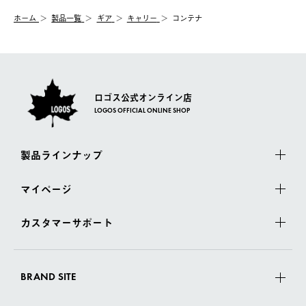
む）は受け付けておりません。
【配送業者】
ホーム
製品一覧
ギア
キャリー
コンテナ
一度お手元の商品を返品いただき、ご希望商品を再注文してくだ
佐川急便にて配送されます。
さい。
ロゴス公式オンライン店
LOGOS OFFICIAL ONLINE SHOP
製品ラインナップ
マイページ
カスタマーサポート
BRAND SITE