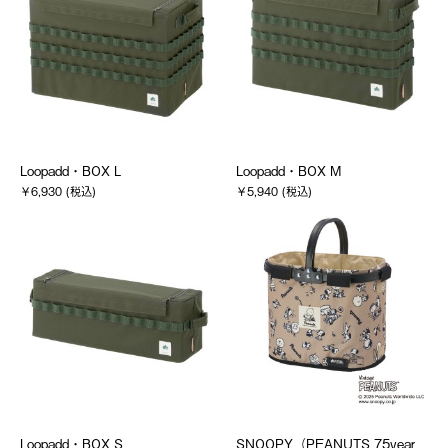
Loopadd・BOX L
Loopadd・BOX M
￥6,930 (税込)
￥5,940 (税込)
Loopadd・BOX S
SNOOPY（PEANUTS 75year