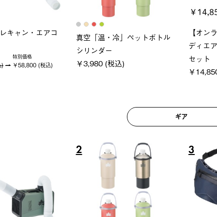
ロック 風抜きQセ
ソーラーブロック 風抜きQセ
グランベ
250-BG
ットタープ 200-BG
ース・オ
(税込)
￥18,800 (税込)
￥209,0
ギア
6
7