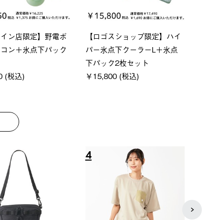
ーシック スペースベ
Q-TOP ソーラーサンドブロッ
neo
クタゴン-BJ
クサンシェード-BF
ン500
00 (税込)
￥16,800 (税込)
通常価格
￥187,0
8
9