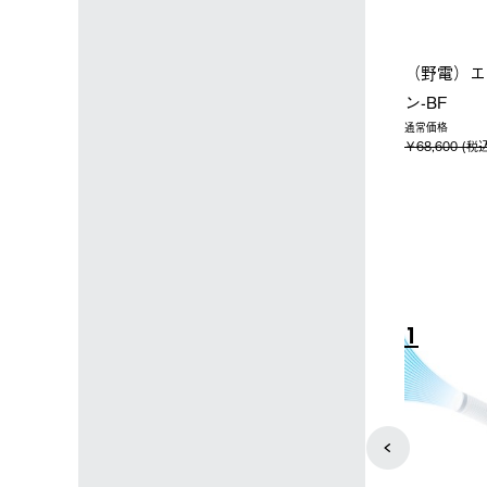
店限定】野電ボ
【ロゴスショップ限定】ハイ
ソーラーブ
＋氷点下パック
パー氷点下クーラーL＋氷点
ットタープ 
下パック2枚セット
￥21,800 
込)
￥15,800 (税込)
4
5