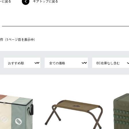
ーに戻る
ギアトップに戻る
11件（1ページ⽬を表⽰中）