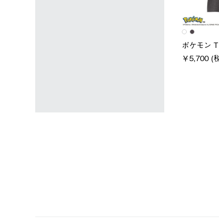
ユニセックス
レディース
タンダードボディ
LOGOS by LIPNER リゲイン
ノーメイク
テック ボディリカバリーTシ
￥5,940 (
)
ャツ #35503
￥5,940 (税込)