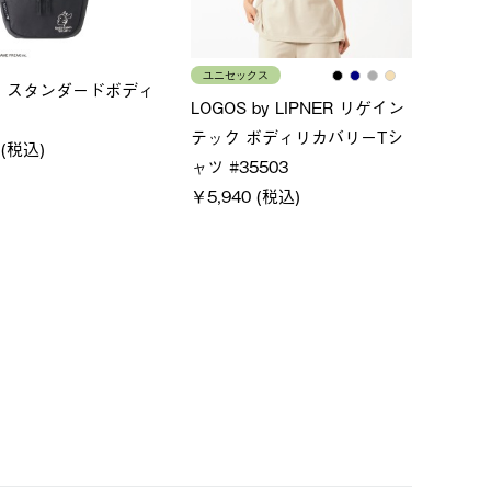
ス
メンズ
LOGO
ムホールジップフーデ
クールタッチリラックスパン
SACK
ツ
￥21,
￥5,500 (税込)
特別価格
税込)
￥4,000 (税込)