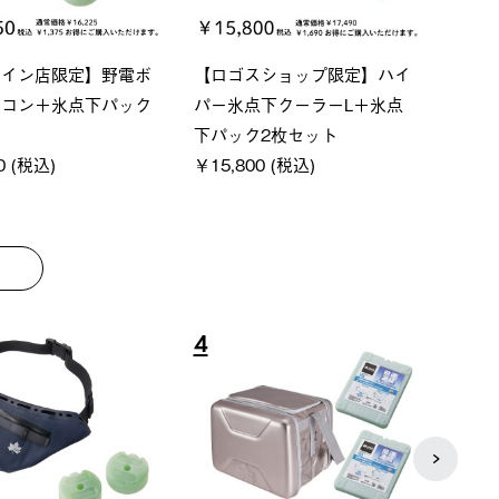
ーシック スペースベ
Q-TOP ソーラーサンドブロッ
ポケモ
クタゴン-BJ
クサンシェード-BF
￥5,7
00 (税込)
￥16,800 (税込)
8
9