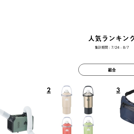
人気ランキン
集計期間 : 7/24 - 8/7
総合
6
7