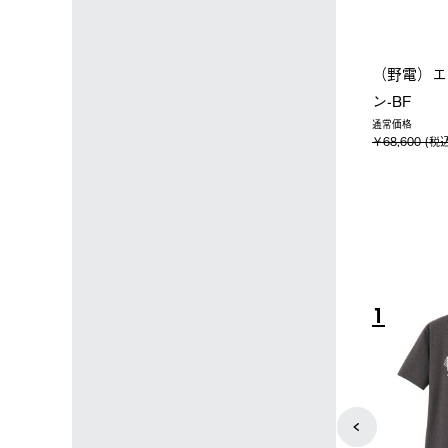
店限定】野電ボ
【ロゴスショップ限定】ハイ
ソーラーブ
＋氷点下パック
パー氷点下クーラーL＋氷点
ットタープ 
下パック2枚セット
￥21,800 
込)
￥15,800 (税込)
4
5