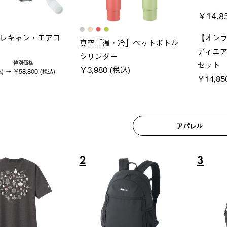
ロック 風抜きQセ
ソーラーブロック 風抜きQセ
グランベ
250-BG
ットタープ 200-BG
ース・オ
(税込)
￥18,800 (税込)
￥209,0
アパレル
6
7