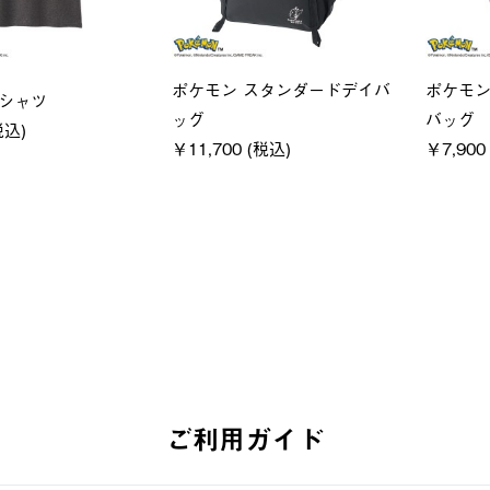
ユニセックス
レディー
フーディ
LOGOS by LIPNER リゲイン
ＵＶサ
税込)
テック ボディリカバリーショ
ィ
ーツ #35504
通常価格
￥5,500 (
￥5,940 (税込)
ご利用ガイド