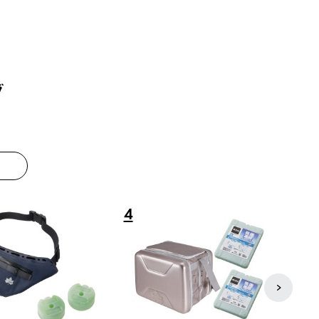
グ
8
9