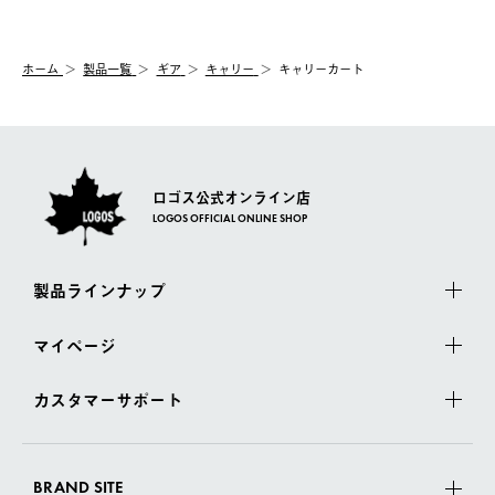
【交換】
配送時間指定がない場合は、最短でのお届けとなります。
システム上、商品の交換（同一商品のカラー・サイズ交換を含
む）は受け付けておりません。
【配送業者】
ホーム
製品一覧
ギア
キャリー
キャリーカート
一度お手元の商品を返品いただき、ご希望商品を再注文してくだ
佐川急便にて配送されます。
さい。
ロゴス公式オンライン店
LOGOS OFFICIAL ONLINE SHOP
製品ラインナップ
マイページ
カスタマーサポート
BRAND SITE