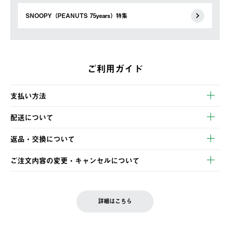
SNOOPY（PEANUTS 75years）特集
ご利用ガイド
支払い方法
以下のいずれかの方法でお支払いいただけます。
配送について
・クレジットカード決済
【発送スケジュール】
・コンビニ決済
返品・交換について
ご注文・ご入金完了より2営業日以内に商品を発送いたします。
・Pay-easy決済
※お客様都合の場合
土日祝の発送はございませんので、木曜日以降のご注文は週明け
ご注文内容の変更・キャンセルについて
の発送となる場合がございます。
ご注文完了後、変更・キャンセルの個別のご対応はお受けできま
【返品】
※予約販売・長期連休期間中のご注文は除く（別途スケジュール
せん。
商品到着後7日以内にご連絡ください。
をご案内いたします。）
LOGOS FAMILY会員の方は、会員マイページ内 購入履歴画面に
お客様都合の返品にかかる送料は、お客様ご負担とさせていただ
詳細はこちら
『注文をキャンセルする』ボタンが表示されている場合のみ、発
きます。
【配送時間指定】
送手配前のためサイト上よりご注文キャンセルが可能です。
ご注文の際、ご注文内容確認画面にて配送時間指定が可能です。