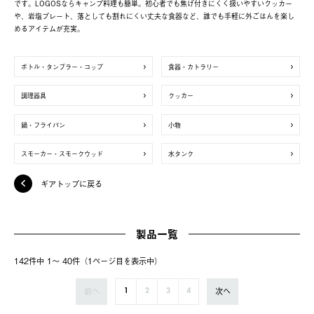
です。LOGOSならキャンプ料理も簡単。初心者でも焦げ付きにくく扱いやすいクッカー
や、岩塩プレート、落としても割れにくい丈夫な食器など、誰でも手軽に外ごはんを楽し
めるアイテムが充実。
ボトル・タンブラー・コップ
食器・カトラリー
調理器具
クッカー
鍋・フライパン
小物
スモーカー・スモークウッド
水タンク
ギアトップに戻る
製品一覧
142件中 1〜 40件（1ページ⽬を表⽰中）
前へ
次へ
1
2
3
4