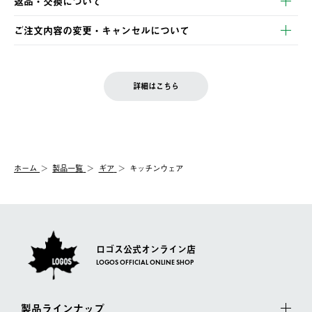
返品・交換について
ご注文・ご入金完了より2営業日以内に商品を発送いたします。
・Pay-easy決済
※お客様都合の場合
土日祝の発送はございませんので、木曜日以降のご注文は週明け
ご注文内容の変更・キャンセルについて
の発送となる場合がございます。
ご注文完了後、変更・キャンセルの個別のご対応はお受けできま
【返品】
※予約販売・長期連休期間中のご注文は除く（別途スケジュール
せん。
商品到着後7日以内にご連絡ください。
をご案内いたします。）
LOGOS FAMILY会員の方は、会員マイページ内 購入履歴画面に
お客様都合の返品にかかる送料は、お客様ご負担とさせていただ
詳細はこちら
『注文をキャンセルする』ボタンが表示されている場合のみ、発
きます。
【配送時間指定】
送手配前のためサイト上よりご注文キャンセルが可能です。
ご注文の際、ご注文内容確認画面にて配送時間指定が可能です。
【交換】
配送時間指定がない場合は、最短でのお届けとなります。
システム上、商品の交換（同一商品のカラー・サイズ交換を含
む）は受け付けておりません。
【配送業者】
ホーム
製品一覧
ギア
キッチンウェア
一度お手元の商品を返品いただき、ご希望商品を再注文してくだ
佐川急便にて配送されます。
さい。
ロゴス公式オンライン店
LOGOS OFFICIAL ONLINE SHOP
製品ラインナップ