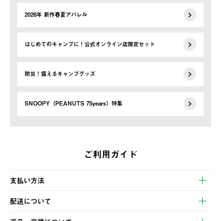
2026年 新作春夏アパレル
はじめてのキャンプに！公式オンライン店限定セット
防災！備えるキャンプグッズ
SNOOPY（PEANUTS 75years）特集
ご利用ガイド
支払い方法
以下のいずれかの方法でお支払いいただけます。
配送について
・クレジットカード決済
【発送スケジュール】
・コンビニ決済