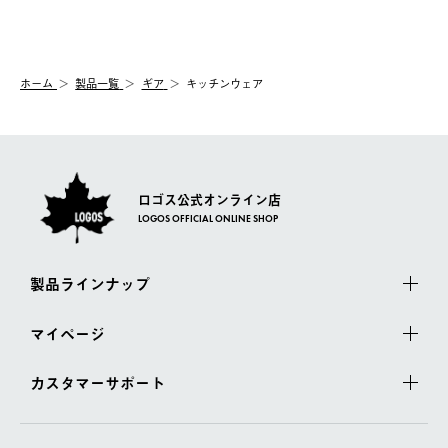
送手配前のためサイト上よりご注文キャンセルが可能です。
ご注文の際、ご注文内容確認画面にて配送時間指定が可能です。
【交換】
配送時間指定がない場合は、最短でのお届けとなります。
システム上、商品の交換（同一商品のカラー・サイズ交換を含
む）は受け付けておりません。
【配送業者】
ホーム
製品一覧
ギア
キッチンウェア
一度お手元の商品を返品いただき、ご希望商品を再注文してくだ
佐川急便にて配送されます。
さい。
ロゴス公式オンライン店
LOGOS OFFICIAL ONLINE SHOP
製品ラインナップ
マイページ
カスタマーサポート