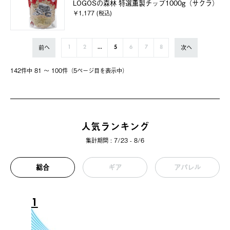
LOGOSの森林 特選薫製チップ1000g（サクラ）
￥1,177 (税込)
前へ
次へ
1
2
...
5
6
7
8
142件中 81 〜 100件（5ページ⽬を表⽰中）
人気ランキング
集計期間 : 7/23 - 8/6
総合
ギア
アパレル
1