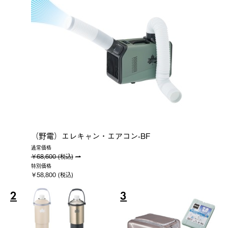
（野電）エレキャン・エアコン-BF
通常価格
￥68,600 (税込)
特別価格
￥58,800 (税込)
2
3