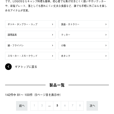
です。LOGOSならキャンプ料理も簡単。初心者でも焦げ付きにくく扱いやすいクッカー
や、岩塩プレート、落としても割れにくい丈夫な食器など、誰でも手軽に外ごはんを楽し
めるアイテムが充実。
ボトル・タンブラー・コップ
食器・カトラリー
調理器具
クッカー
鍋・フライパン
小物
スモーカー・スモークウッド
水タンク
ギアトップに戻る
製品一覧
142件中 81〜 100件（5ページ⽬を表⽰中）
前へ
次へ
1
2
...
5
6
7
8