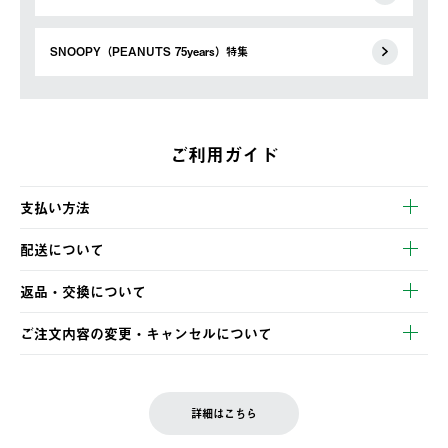
SNOOPY（PEANUTS 75years）特集
ご利用ガイド
支払い方法
以下のいずれかの方法でお支払いいただけます。
配送について
・クレジットカード決済
【発送スケジュール】
・コンビニ決済
返品・交換について
ご注文・ご入金完了より2営業日以内に商品を発送いたします。
・Pay-easy決済
※お客様都合の場合
土日祝の発送はございませんので、木曜日以降のご注文は週明け
ご注文内容の変更・キャンセルについて
の発送となる場合がございます。
ご注文完了後、変更・キャンセルの個別のご対応はお受けできま
【返品】
※予約販売・長期連休期間中のご注文は除く（別途スケジュール
せん。
商品到着後7日以内にご連絡ください。
をご案内いたします。）
LOGOS FAMILY会員の方は、会員マイページ内 購入履歴画面に
お客様都合の返品にかかる送料は、お客様ご負担とさせていただ
詳細はこちら
『注文をキャンセルする』ボタンが表示されている場合のみ、発
きます。
【配送時間指定】