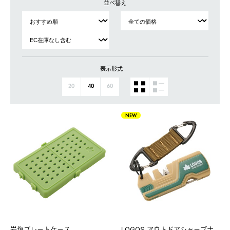
並べ替え
表示形式
20
40
60
NEW
岩塩プレートケース
LOGOS アウトドアシャープナ