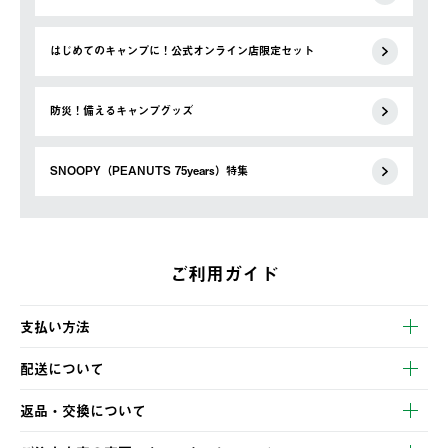
はじめてのキャンプに！公式オンライン店限定セット
防災！備えるキャンプグッズ
SNOOPY（PEANUTS 75years）特集
ご利用ガイド
支払い方法
以下のいずれかの方法でお支払いいただけます。
配送について
・クレジットカード決済
【発送スケジュール】
・コンビニ決済
返品・交換について
ご注文・ご入金完了より2営業日以内に商品を発送いたします。
・Pay-easy決済
※お客様都合の場合
土日祝の発送はございませんので、木曜日以降のご注文は週明け