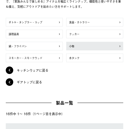
で、「家族みんなで楽しめる」アイテムを幅広くラインナップ。機能性と使いやすさを兼
ね備え、気軽にアウトドアを始めたい方をサポートします。
ボトル・タンブラー・コップ
食器・カトラリー
調理器具
クッカー
鍋・フライパン
小物
スモーカー・スモークウッド
水タンク
キッチンウェアに戻る
ギアトップに戻る
製品一覧
16件中 1〜 16件（1ページ⽬を表⽰中）