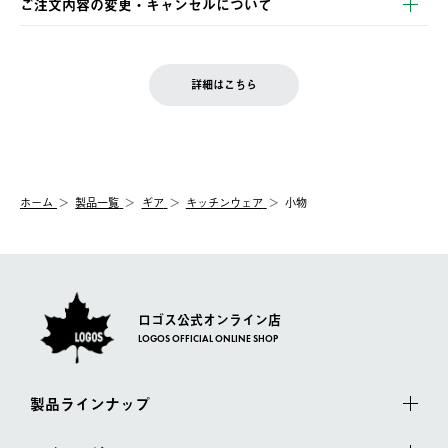
ご注文内容の変更・キャンセルについて
の発送となる場合がございます。
ご注文完了後、変更・キャンセルの個別のご対応はお受けできま
【返品】
※予約販売・長期連休期間中のご注文は除く（別途スケジュール
せん。
商品到着後7日以内にご連絡ください。
をご案内いたします。）
LOGOS FAMILY会員の方は、会員マイページ内 購入履歴画面に
お客様都合の返品にかかる送料は、お客様ご負担とさせていただ
詳細はこちら
『注文をキャンセルする』ボタンが表示されている場合のみ、発
きます。
【配送時間指定】
送手配前のためサイト上よりご注文キャンセルが可能です。
ご注文の際、ご注文内容確認画面にて配送時間指定が可能です。
【交換】
配送時間指定がない場合は、最短でのお届けとなります。
システム上、商品の交換（同一商品のカラー・サイズ交換を含
む）は受け付けておりません。
【配送業者】
ホーム
製品一覧
ギア
キッチンウェア
小物
一度お手元の商品を返品いただき、ご希望商品を再注文してくだ
佐川急便にて配送されます。
さい。
ロゴス公式オンライン店
LOGOS OFFICIAL ONLINE SHOP
製品ラインナップ