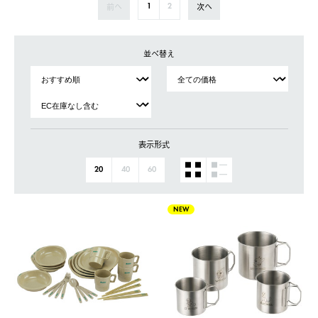
前へ
次へ
1
2
並べ替え
表示形式
20
40
60
NEW