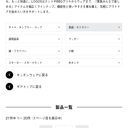
も、もっと快適に。LOGOSはテントやBBQグリルからウェアまで、「家族みんなで楽し
める」アイテムを幅広くラインナップ。機能性と使いやすさを兼ね備え、気軽にアウトド
アを始めたい方をサポートします。
ボトル・タンブラー・コップ
食器・カトラリー
調理器具
クッカー
鍋・フライパン
小物
スモーカー・スモークウッド
水タンク
キッチンウェアに戻る
ギアトップに戻る
製品一覧
21件中 1〜 20件（1ページ⽬を表⽰中）