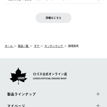
の発送となる場合がございます。
ご注文完了後、変更・キャンセルの個別のご対応はお受けできま
【返品】
※予約販売・長期連休期間中のご注文は除く（別途スケジュール
せん。
商品到着後7日以内にご連絡ください。
をご案内いたします。）
LOGOS FAMILY会員の方は、会員マイページ内 購入履歴画面に
お客様都合の返品にかかる送料は、お客様ご負担とさせていただ
詳細はこちら
『注文をキャンセルする』ボタンが表示されている場合のみ、発
きます。
【配送時間指定】
送手配前のためサイト上よりご注文キャンセルが可能です。
ご注文の際、ご注文内容確認画面にて配送時間指定が可能です。
【交換】
配送時間指定がない場合は、最短でのお届けとなります。
システム上、商品の交換（同一商品のカラー・サイズ交換を含
む）は受け付けておりません。
【配送業者】
ホーム
製品一覧
ギア
キッチンウェア
調理器具
一度お手元の商品を返品いただき、ご希望商品を再注文してくだ
佐川急便にて配送されます。
さい。
ロゴス公式オンライン店
LOGOS OFFICIAL ONLINE SHOP
製品ラインナップ
マイページ