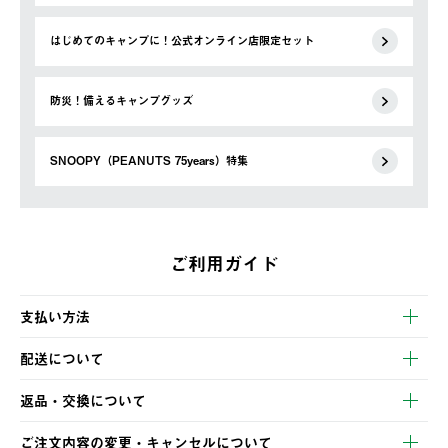
はじめてのキャンプに！公式オンライン店限定セット
防災！備えるキャンプグッズ
SNOOPY（PEANUTS 75years）特集
ご利用ガイド
支払い方法
以下のいずれかの方法でお支払いいただけます。
配送について
・クレジットカード決済
【発送スケジュール】
・コンビニ決済
返品・交換について
ご注文・ご入金完了より2営業日以内に商品を発送いたします。
・Pay-easy決済
※お客様都合の場合
土日祝の発送はございませんので、木曜日以降のご注文は週明け
ご注文内容の変更・キャンセルについて