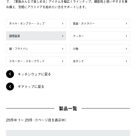
で、「家族みんなで楽しめる」アイテムを幅広くラインナップ。機能性と使いやすさを兼
ね備え、気軽にアウトドアを始めたい方をサポートします。
ボトル・タンブラー・コップ
食器・カトラリー
調理器具
クッカー
鍋・フライパン
小物
スモーカー・スモークウッド
水タンク
キッチンウェアに戻る
ギアトップに戻る
製品一覧
25件中 1〜 25件（1ページ⽬を表⽰中）