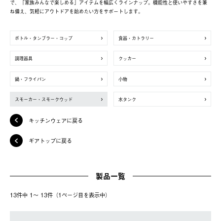
で、「家族みんなで楽しめる」アイテムを幅広くラインナップ。機能性と使いやすさを兼
ね備え、気軽にアウトドアを始めたい方をサポートします。
ボトル・タンブラー・コップ
食器・カトラリー
調理器具
クッカー
鍋・フライパン
小物
スモーカー・スモークウッド
水タンク
キッチンウェアに戻る
ギアトップに戻る
製品一覧
13件中 1〜 13件（1ページ⽬を表⽰中）