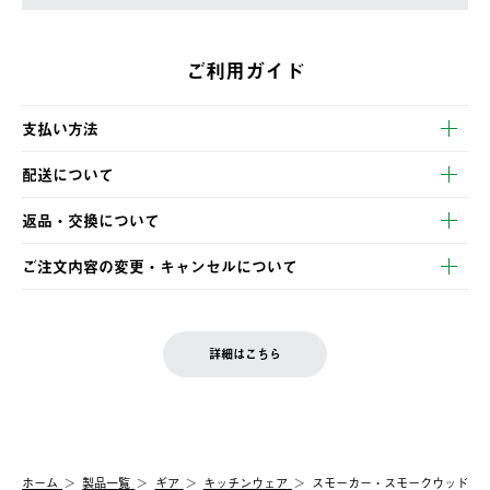
ご利用ガイド
支払い方法
以下のいずれかの方法でお支払いいただけます。
配送について
・クレジットカード決済
【発送スケジュール】
・コンビニ決済
返品・交換について
ご注文・ご入金完了より2営業日以内に商品を発送いたします。
・Pay-easy決済
※お客様都合の場合
土日祝の発送はございませんので、木曜日以降のご注文は週明け
ご注文内容の変更・キャンセルについて
の発送となる場合がございます。
ご注文完了後、変更・キャンセルの個別のご対応はお受けできま
【返品】
※予約販売・長期連休期間中のご注文は除く（別途スケジュール
せん。
商品到着後7日以内にご連絡ください。
をご案内いたします。）
LOGOS FAMILY会員の方は、会員マイページ内 購入履歴画面に
お客様都合の返品にかかる送料は、お客様ご負担とさせていただ
詳細はこちら
『注文をキャンセルする』ボタンが表示されている場合のみ、発
きます。
【配送時間指定】
送手配前のためサイト上よりご注文キャンセルが可能です。
ご注文の際、ご注文内容確認画面にて配送時間指定が可能です。
【交換】
配送時間指定がない場合は、最短でのお届けとなります。
システム上、商品の交換（同一商品のカラー・サイズ交換を含
む）は受け付けておりません。
【配送業者】
ホーム
製品一覧
ギア
キッチンウェア
スモーカー・スモークウッド