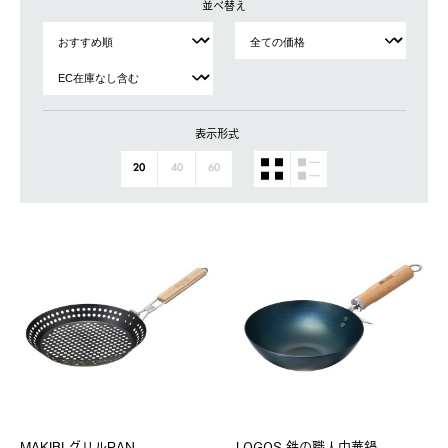
並べ替え
表示形式
20
40
60
MAKIBI グリルPAN
LOGOS 鉄の職人中華鍋