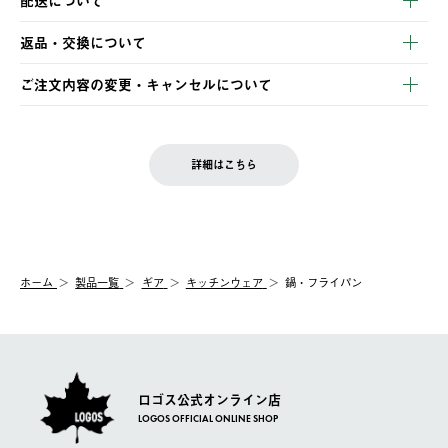
配送について
・クレジットカード決済
【発送スケジュール】
・コンビニ決済
返品・交換について
ご注文・ご入金完了より2営業日以内に商品を発送いたします。
・Pay-easy決済
※お客様都合の場合
土日祝の発送はございませんので、木曜日以降のご注文は週明け
ご注文内容の変更・キャンセルについて
の発送となる場合がございます。
ご注文完了後、変更・キャンセルの個別のご対応はお受けできま
【返品】
※予約販売・長期連休期間中のご注文は除く（別途スケジュール
せん。
商品到着後7日以内にご連絡ください。
をご案内いたします。）
LOGOS FAMILY会員の方は、会員マイページ内 購入履歴画面に
お客様都合の返品にかかる送料は、お客様ご負担とさせていただ
詳細はこちら
『注文をキャンセルする』ボタンが表示されている場合のみ、発
きます。
【配送時間指定】
送手配前のためサイト上よりご注文キャンセルが可能です。
ご注文の際、ご注文内容確認画面にて配送時間指定が可能です。
【交換】
配送時間指定がない場合は、最短でのお届けとなります。
システム上、商品の交換（同一商品のカラー・サイズ交換を含
む）は受け付けておりません。
【配送業者】
ホーム
製品一覧
ギア
キッチンウェア
鍋・フライパン
一度お手元の商品を返品いただき、ご希望商品を再注文してくだ
佐川急便にて配送されます。
さい。
ロゴス公式オンライン店
LOGOS OFFICIAL ONLINE SHOP