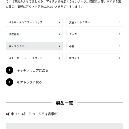
で、「家族みんなで楽しめる」アイテムを幅広くラインナップ。機能性と使いやすさを兼
ね備え、気軽にアウトドアを始めたい方をサポートします。
ボトル・タンブラー・コップ
食器・カトラリー
調理器具
クッカー
鍋・フライパン
小物
スモーカー・スモークウッド
水タンク
キッチンウェアに戻る
ギアトップに戻る
製品一覧
4件中 1〜 4件（1ページ⽬を表⽰中）