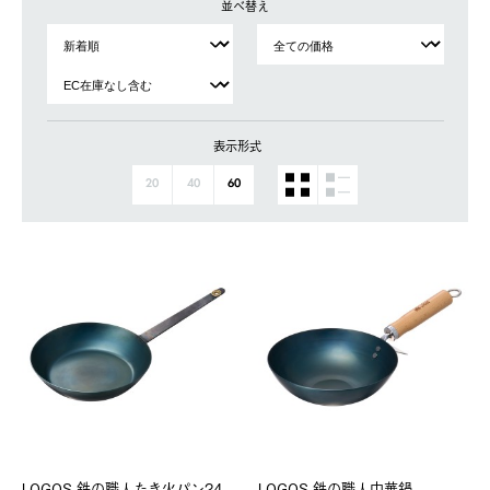
並べ替え
表示形式
20
40
60
LOGOS 鉄の職人たき火パン24
LOGOS 鉄の職人中華鍋