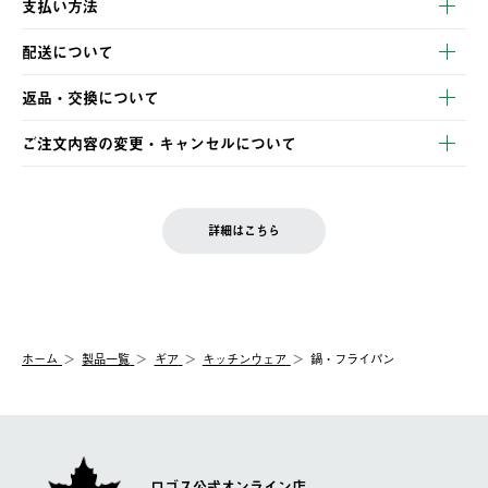
支払い方法
以下のいずれかの方法でお支払いいただけます。
配送について
・クレジットカード決済
【発送スケジュール】
・コンビニ決済
返品・交換について
ご注文・ご入金完了より2営業日以内に商品を発送いたします。
・Pay-easy決済
※お客様都合の場合
土日祝の発送はございませんので、木曜日以降のご注文は週明け
ご注文内容の変更・キャンセルについて
の発送となる場合がございます。
ご注文完了後、変更・キャンセルの個別のご対応はお受けできま
【返品】
※予約販売・長期連休期間中のご注文は除く（別途スケジュール
せん。
商品到着後7日以内にご連絡ください。
をご案内いたします。）
LOGOS FAMILY会員の方は、会員マイページ内 購入履歴画面に
お客様都合の返品にかかる送料は、お客様ご負担とさせていただ
詳細はこちら
『注文をキャンセルする』ボタンが表示されている場合のみ、発
きます。
【配送時間指定】
送手配前のためサイト上よりご注文キャンセルが可能です。
ご注文の際、ご注文内容確認画面にて配送時間指定が可能です。
【交換】
配送時間指定がない場合は、最短でのお届けとなります。
システム上、商品の交換（同一商品のカラー・サイズ交換を含
む）は受け付けておりません。
【配送業者】
ホーム
製品一覧
ギア
キッチンウェア
鍋・フライパン
一度お手元の商品を返品いただき、ご希望商品を再注文してくだ
佐川急便にて配送されます。
さい。
ロゴス公式オンライン店