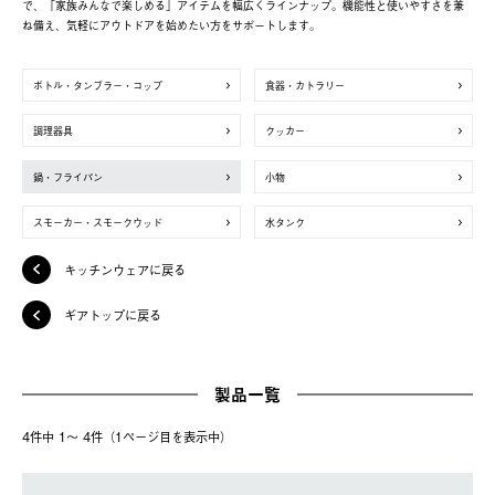
で、「家族みんなで楽しめる」アイテムを幅広くラインナップ。機能性と使いやすさを兼
ね備え、気軽にアウトドアを始めたい方をサポートします。
ボトル・タンブラー・コップ
食器・カトラリー
調理器具
クッカー
鍋・フライパン
小物
スモーカー・スモークウッド
水タンク
キッチンウェアに戻る
ギアトップに戻る
製品一覧
4件中 1〜 4件（1ページ⽬を表⽰中）