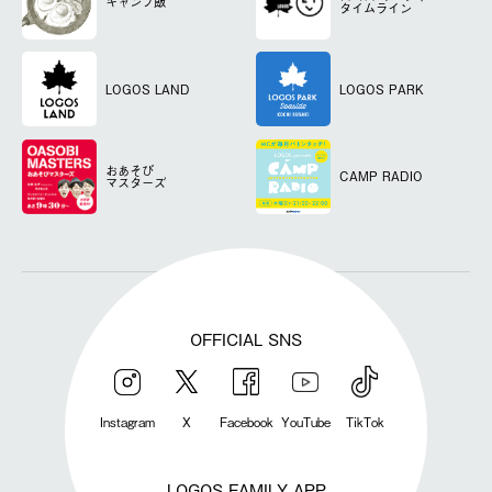
キャンプ飯
タイムライン
LOGOS LAND
LOGOS PARK
おあそび
CAMP RADIO
マスターズ
OFFICIAL SNS
Instagram
X
Facebook
YouTube
TikTok
LOGOS FAMILY APP