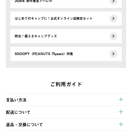
2026年 新作春夏アパレル
はじめてのキャンプに！公式オンライン店限定セット
防災！備えるキャンプグッズ
SNOOPY（PEANUTS 75years）特集
ご利用ガイド
支払い方法
以下のいずれかの方法でお支払いいただけます。
配送について
・クレジットカード決済
【発送スケジュール】
・コンビニ決済
返品・交換について
ご注文・ご入金完了より2営業日以内に商品を発送いたします。
・Pay-easy決済