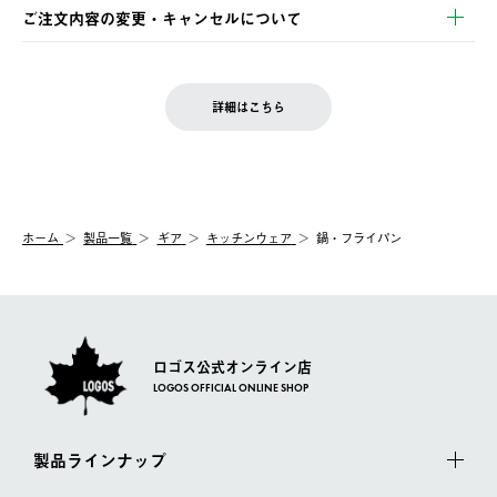
※お客様都合の場合
土日祝の発送はございませんので、木曜日以降のご注文は週明け
ご注文内容の変更・キャンセルについて
の発送となる場合がございます。
ご注文完了後、変更・キャンセルの個別のご対応はお受けできま
【返品】
※予約販売・長期連休期間中のご注文は除く（別途スケジュール
せん。
商品到着後7日以内にご連絡ください。
をご案内いたします。）
LOGOS FAMILY会員の方は、会員マイページ内 購入履歴画面に
お客様都合の返品にかかる送料は、お客様ご負担とさせていただ
詳細はこちら
『注文をキャンセルする』ボタンが表示されている場合のみ、発
きます。
【配送時間指定】
送手配前のためサイト上よりご注文キャンセルが可能です。
ご注文の際、ご注文内容確認画面にて配送時間指定が可能です。
【交換】
配送時間指定がない場合は、最短でのお届けとなります。
システム上、商品の交換（同一商品のカラー・サイズ交換を含
む）は受け付けておりません。
【配送業者】
ホーム
製品一覧
ギア
キッチンウェア
鍋・フライパン
一度お手元の商品を返品いただき、ご希望商品を再注文してくだ
佐川急便にて配送されます。
さい。
ロゴス公式オンライン店
LOGOS OFFICIAL ONLINE SHOP
製品ラインナップ