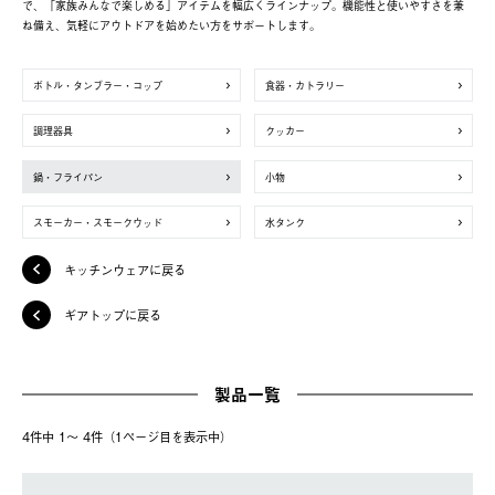
で、「家族みんなで楽しめる」アイテムを幅広くラインナップ。機能性と使いやすさを兼
ね備え、気軽にアウトドアを始めたい方をサポートします。
ボトル・タンブラー・コップ
食器・カトラリー
調理器具
クッカー
鍋・フライパン
小物
スモーカー・スモークウッド
水タンク
キッチンウェアに戻る
ギアトップに戻る
製品一覧
4件中 1〜 4件（1ページ⽬を表⽰中）