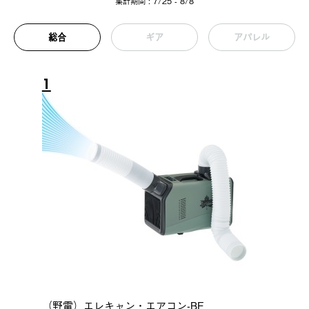
集計期間 : 7/25 - 8/8
総合
ギア
アパレル
1
（野電）エレキャン・エアコン-BF