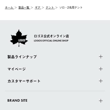
む）は受け付けておりません。
【配送業者】
ホーム
製品一覧
ギア
テント
ソロ・2名用テント
一度お手元の商品を返品いただき、ご希望商品を再注文してくだ
佐川急便にて配送されます。
さい。
ロゴス公式オンライン店
LOGOS OFFICIAL ONLINE SHOP
製品ラインナップ
マイページ
カスタマーサポート
BRAND SITE