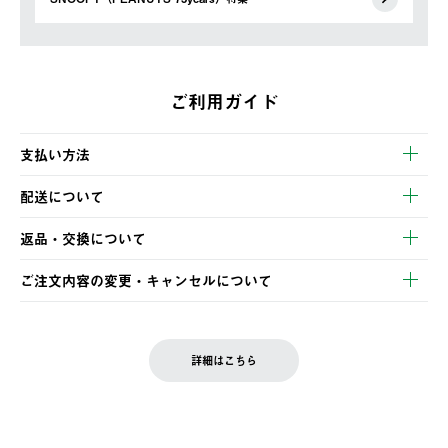
ご利用ガイド
支払い方法
以下のいずれかの方法でお支払いいただけます。
配送について
・クレジットカード決済
【発送スケジュール】
・コンビニ決済
返品・交換について
ご注文・ご入金完了より2営業日以内に商品を発送いたします。
・Pay-easy決済
※お客様都合の場合
土日祝の発送はございませんので、木曜日以降のご注文は週明け
ご注文内容の変更・キャンセルについて
の発送となる場合がございます。
ご注文完了後、変更・キャンセルの個別のご対応はお受けできま
【返品】
※予約販売・長期連休期間中のご注文は除く（別途スケジュール
せん。
商品到着後7日以内にご連絡ください。
をご案内いたします。）
LOGOS FAMILY会員の方は、会員マイページ内 購入履歴画面に
お客様都合の返品にかかる送料は、お客様ご負担とさせていただ
詳細はこちら
『注文をキャンセルする』ボタンが表示されている場合のみ、発
きます。
【配送時間指定】
送手配前のためサイト上よりご注文キャンセルが可能です。
ご注文の際、ご注文内容確認画面にて配送時間指定が可能です。
【交換】
配送時間指定がない場合は、最短でのお届けとなります。
システム上、商品の交換（同一商品のカラー・サイズ交換を含