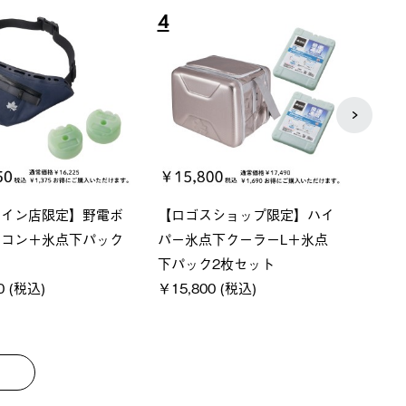
8
9
ーシック スペースベ
Q-TOP ソーラーサンドブロッ
neo
クタゴン-BJ
クサンシェード-BF
ン500
00 (税込)
￥16,800 (税込)
￥187