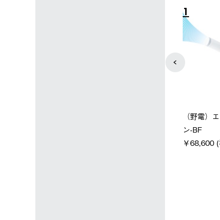
4
5
店限定】野電ボ
【ロゴスショップ限定】ハイ
ソーラーブ
＋氷点下パック
パー氷点下クーラーL＋氷点
ットタープ 
下パック2枚セット
￥21,800 
込)
￥15,800 (税込)