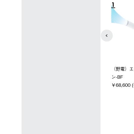
4
5
店限定】野電ボ
【ロゴスショップ限定】ハイ
ソーラーブ
＋氷点下パック
パー氷点下クーラーL＋氷点
ットタープ 
下パック2枚セット
￥21,800 
込)
￥15,800 (税込)