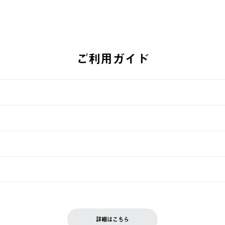
ご利用ガイド
す。
週明けの発送となる場合がございます。
ュールをご案内いたします。）
できません。
入履歴画面に『注文をキャンセルする』ボタンが表示されている場合のみ、
です。配送時間指定がない場合は、最短でのお届けとなります。
いただきます。
詳細はこちら