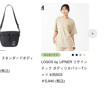
8
9
ス
メンズ
LOGO
ムホールジップフーデ
クールタッチリラックスパン
SACK
ツ
￥21,
￥5,500 (税込)
特別価格
税込)
￥4,000 (税込)