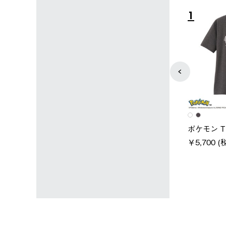
4
5
ユニセックス
レディース
タンダードボディ
LOGOS by LIPNER リゲイン
ノーメイク
テック ボディリカバリーTシ
￥5,940 (
)
ャツ #35503
￥5,940 (税込)