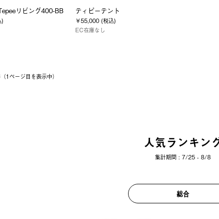
s Tepeeリビング400-BB
ティピーテント
込)
￥55,000 (税込)
EC在庫なし
6件（1ページ⽬を表⽰中）
人気ランキン
集計期間 : 7/25 - 8/8
総合