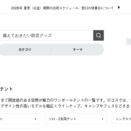
2026年 夏季（お盆）期間の出荷スケジュール／窓口の休業日について
カテゴリ
テーマ
テント
できて開放感のある空間が魅力のワンポールテントの一覧です。ロゴスでは、
どデザイン性の高いモデルも幅広くラインナップ。キャンプやフェスなどさま
ト
ソロ・2名用テント
シングル