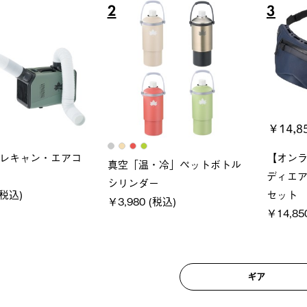
6
7
ロック 風抜きQセ
ソーラーブロック 風抜きQセ
グランベ
250-BG
ットタープ 200-BG
ース・オ
(税込)
￥18,800 (税込)
￥209,0
ギア