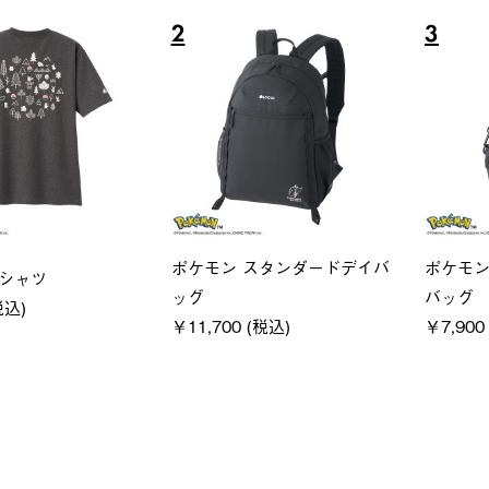
6
7
ユニセックス
レディー
フーディ
LOGOS by LIPNER リゲイン
ＵＶサ
税込)
テック ボディリカバリーショ
ィ
ーツ #35504
通常価格
￥5,500 (
￥5,940 (税込)