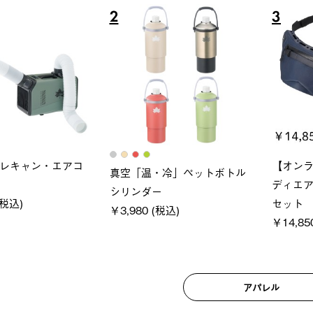
6
7
ロック 風抜きQセ
ソーラーブロック 風抜きQセ
グランベ
250-BG
ットタープ 200-BG
ース・オ
(税込)
￥18,800 (税込)
￥209,0
アパレル