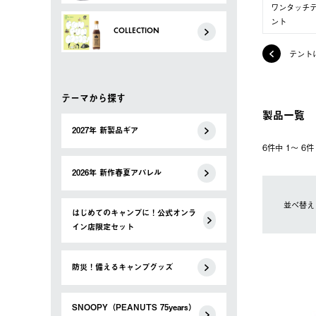
ワンタッチ
ント
COLLECTION
テント
テーマから探す
製品一覧
2027年 新製品ギア
6件中 1〜 6
2026年 新作春夏アパレル
並べ替え
はじめてのキャンプに！公式オンラ
イン店限定セット
防災！備えるキャンプグッズ
SNOOPY（PEANUTS 75years）