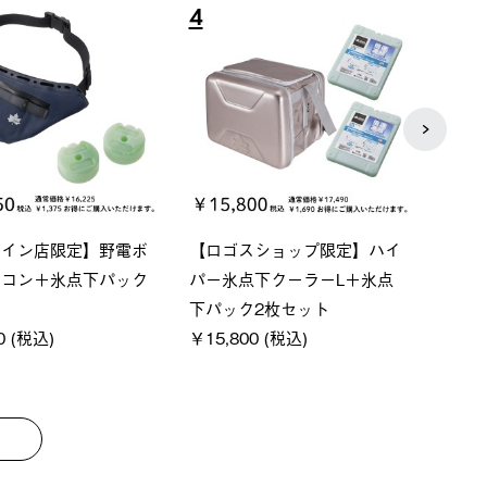
8
9
ーシック スペースベ
Q-TOP ソーラーサンドブロッ
ポケモ
クタゴン-BJ
クサンシェード-BF
￥5,7
00 (税込)
￥16,800 (税込)