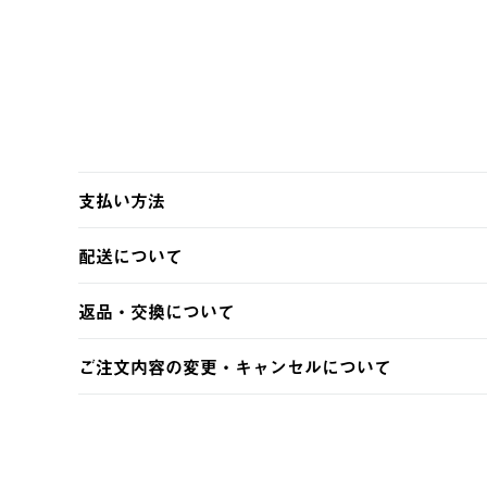
支払い方法
以下のいずれかの方法でお支払いいただけます。
配送について
・クレジットカード決済
・コンビニ決済
【発送スケジュール】
返品・交換について
・Pay-easy決済
ご注文・ご入金完了より2営業日以内に商品を発送いたしま
土日祝の発送はございませんので、木曜日以降のご注文は
※お客様都合の場合
ご注文内容の変更・キャンセルについて
※予約販売・長期連休期間中のご注文は除く（別途スケジ
【返品】
ご注文完了後、変更・キャンセルの個別のご対応はお受け
【配送時間指定】
商品到着後7日以内にご連絡ください。
LOGOS FAMILY会員の方は、会員マイページ内 購
ご注文の際、ご注文内容確認画面にて配送時間指定が可能
お客様都合の返品にかかる送料は、お客様ご負担とさせて
【配送業者】