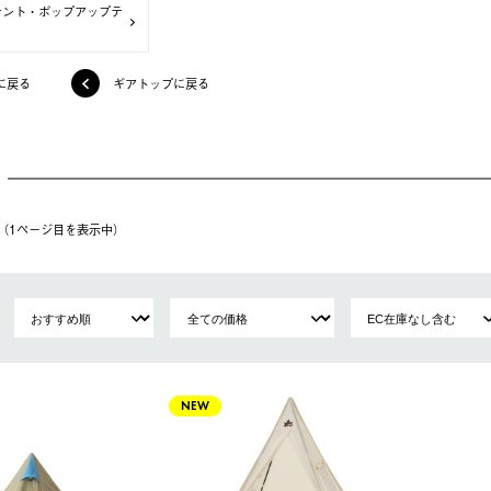
テント・ポップアップテ
に戻る
ギアトップに戻る
件（1ページ⽬を表⽰中）
NEW