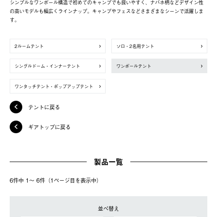
シンプルなワンポール構造で初めてのキャンプでも扱いやすく、ナバホ柄などデザイン性
の高いモデルも幅広くラインナップ。キャンプやフェスなどさまざまなシーンで活躍しま
す。
2ルームテント
ソロ・2名用テント
シングルドーム・インナーテント
ワンポールテント
ワンタッチテント・ポップアップテント
テントに戻る
ギアトップに戻る
製品一覧
6件中 1〜 6件（1ページ⽬を表⽰中）
並べ替え