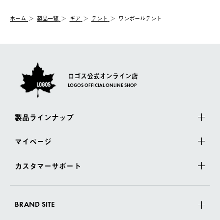
システム上、商品の交換（同一商品のカラー・サイズ交換を含
む）は受け付けておりません。
【配送業者】
ホーム
製品一覧
ギア
テント
ワンポールテント
一度お手元の商品を返品いただき、ご希望商品を再注文してくだ
佐川急便にて配送されます。
さい。
ロゴス公式オンライン店
LOGOS OFFICIAL ONLINE SHOP
製品ラインナップ
マイページ
カスタマーサポート
BRAND SITE