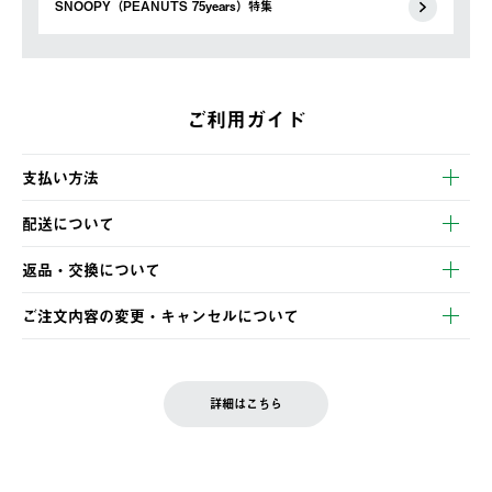
SNOOPY（PEANUTS 75years）特集
ご利用ガイド
支払い方法
以下のいずれかの方法でお支払いいただけます。
配送について
・クレジットカード決済
【発送スケジュール】
・コンビニ決済
返品・交換について
ご注文・ご入金完了より2営業日以内に商品を発送いたします。
・Pay-easy決済
※お客様都合の場合
土日祝の発送はございませんので、木曜日以降のご注文は週明け
ご注文内容の変更・キャンセルについて
の発送となる場合がございます。
ご注文完了後、変更・キャンセルの個別のご対応はお受けできま
【返品】
※予約販売・長期連休期間中のご注文は除く（別途スケジュール
せん。
商品到着後7日以内にご連絡ください。
をご案内いたします。）
LOGOS FAMILY会員の方は、会員マイページ内 購入履歴画面に
お客様都合の返品にかかる送料は、お客様ご負担とさせていただ
詳細はこちら
『注文をキャンセルする』ボタンが表示されている場合のみ、発
きます。
【配送時間指定】
送手配前のためサイト上よりご注文キャンセルが可能です。
ご注文の際、ご注文内容確認画面にて配送時間指定が可能です。
【交換】
配送時間指定がない場合は、最短でのお届けとなります。