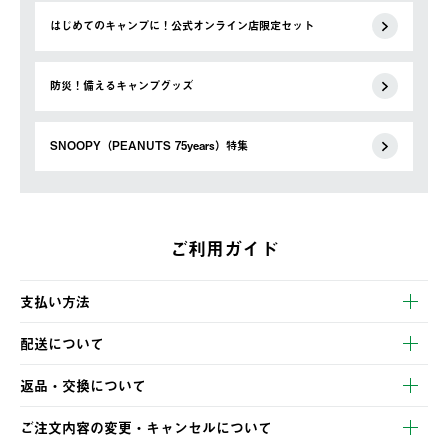
はじめてのキャンプに！公式オンライン店限定セット
防災！備えるキャンプグッズ
SNOOPY（PEANUTS 75years）特集
ご利用ガイド
支払い方法
以下のいずれかの方法でお支払いいただけます。
配送について
・クレジットカード決済
【発送スケジュール】
・コンビニ決済
返品・交換について
ご注文・ご入金完了より2営業日以内に商品を発送いたします。
・Pay-easy決済
※お客様都合の場合
土日祝の発送はございませんので、木曜日以降のご注文は週明け
ご注文内容の変更・キャンセルについて
の発送となる場合がございます。