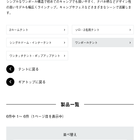
シンプルなワンポール構造で初めてのキャンプでも扱いやすく、ナバホ柄などデザイン性
の高いモデルも幅広くラインナップ。キャンプやフェスなどさまざまなシーンで活躍しま
す。
2ルームテント
ソロ・2名用テント
シングルドーム・インナーテント
ワンポールテント
ワンタッチテント・ポップアップテント
テントに戻る
ギアトップに戻る
製品一覧
6件中 1〜 6件（1ページ⽬を表⽰中）
並べ替え