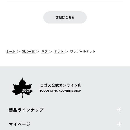
ご注文完了後、変更・キャンセルの個別のご対応はお受けできま
【返品】
※予約販売・長期連休期間中のご注文は除く（別途スケジュール
せん。
商品到着後7日以内にご連絡ください。
をご案内いたします。）
LOGOS FAMILY会員の方は、会員マイページ内 購入履歴画面に
お客様都合の返品にかかる送料は、お客様ご負担とさせていただ
詳細はこちら
『注文をキャンセルする』ボタンが表示されている場合のみ、発
きます。
【配送時間指定】
送手配前のためサイト上よりご注文キャンセルが可能です。
ご注文の際、ご注文内容確認画面にて配送時間指定が可能です。
【交換】
配送時間指定がない場合は、最短でのお届けとなります。
システム上、商品の交換（同一商品のカラー・サイズ交換を含
む）は受け付けておりません。
【配送業者】
ホーム
製品一覧
ギア
テント
ワンポールテント
一度お手元の商品を返品いただき、ご希望商品を再注文してくだ
佐川急便にて配送されます。
さい。
ロゴス公式オンライン店
LOGOS OFFICIAL ONLINE SHOP
製品ラインナップ
マイページ