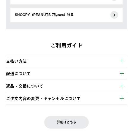
SNOOPY（PEANUTS 75years）特集
ご利用ガイド
支払い方法
以下のいずれかの方法でお支払いいただけます。
配送について
・クレジットカード決済
【発送スケジュール】
・コンビニ決済
返品・交換について
ご注文・ご入金完了より2営業日以内に商品を発送いたします。
・Pay-easy決済
※お客様都合の場合
土日祝の発送はございませんので、木曜日以降のご注文は週明け
ご注文内容の変更・キャンセルについて
の発送となる場合がございます。
ご注文完了後、変更・キャンセルの個別のご対応はお受けできま
【返品】
※予約販売・長期連休期間中のご注文は除く（別途スケジュール
せん。
商品到着後7日以内にご連絡ください。
をご案内いたします。）
LOGOS FAMILY会員の方は、会員マイページ内 購入履歴画面に
お客様都合の返品にかかる送料は、お客様ご負担とさせていただ
詳細はこちら
『注文をキャンセルする』ボタンが表示されている場合のみ、発
きます。
【配送時間指定】