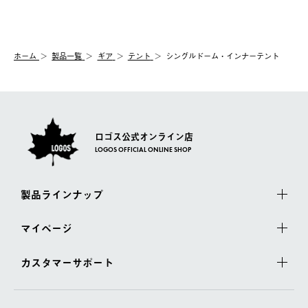
送手配前のためサイト上よりご注文キャンセルが可能です。
ご注文の際、ご注文内容確認画面にて配送時間指定が可能です。
【交換】
配送時間指定がない場合は、最短でのお届けとなります。
システム上、商品の交換（同一商品のカラー・サイズ交換を含
む）は受け付けておりません。
【配送業者】
ホーム
製品一覧
ギア
テント
シングルドーム・インナーテント
一度お手元の商品を返品いただき、ご希望商品を再注文してくだ
佐川急便にて配送されます。
さい。
ロゴス公式オンライン店
LOGOS OFFICIAL ONLINE SHOP
製品ラインナップ
マイページ
カスタマーサポート