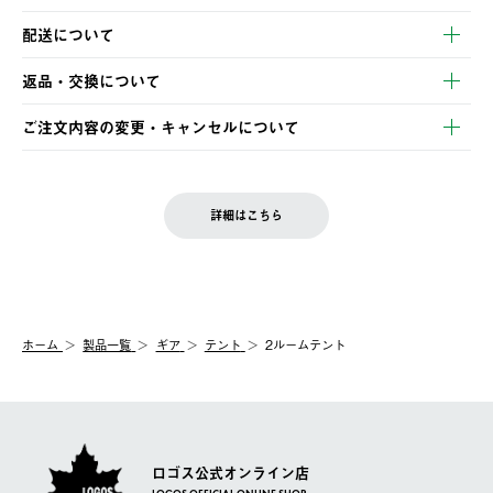
以下のいずれかの方法でお支払いいただけます。
配送について
・クレジットカード決済
【発送スケジュール】
・コンビニ決済
返品・交換について
ご注文・ご入金完了より2営業日以内に商品を発送いたします。
・Pay-easy決済
※お客様都合の場合
土日祝の発送はございませんので、木曜日以降のご注文は週明け
ご注文内容の変更・キャンセルについて
の発送となる場合がございます。
ご注文完了後、変更・キャンセルの個別のご対応はお受けできま
【返品】
※予約販売・長期連休期間中のご注文は除く（別途スケジュール
せん。
商品到着後7日以内にご連絡ください。
をご案内いたします。）
LOGOS FAMILY会員の方は、会員マイページ内 購入履歴画面に
お客様都合の返品にかかる送料は、お客様ご負担とさせていただ
詳細はこちら
『注文をキャンセルする』ボタンが表示されている場合のみ、発
きます。
【配送時間指定】
送手配前のためサイト上よりご注文キャンセルが可能です。
ご注文の際、ご注文内容確認画面にて配送時間指定が可能です。
【交換】
配送時間指定がない場合は、最短でのお届けとなります。
システム上、商品の交換（同一商品のカラー・サイズ交換を含
む）は受け付けておりません。
【配送業者】
ホーム
製品一覧
ギア
テント
2ルームテント
一度お手元の商品を返品いただき、ご希望商品を再注文してくだ
佐川急便にて配送されます。
さい。
ロゴス公式オンライン店