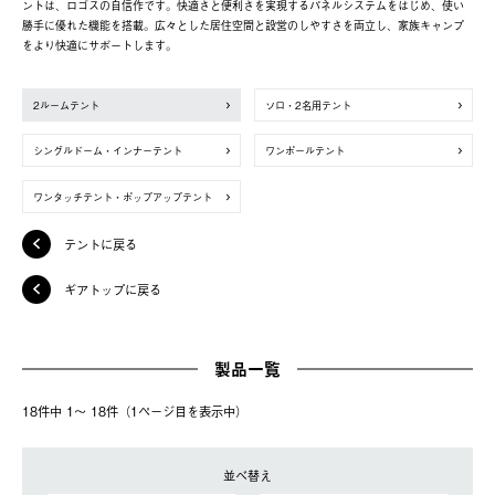
ントは、ロゴスの自信作です。快適さと便利さを実現するパネルシステムをはじめ、使い
勝手に優れた機能を搭載。広々とした居住空間と設営のしやすさを両立し、家族キャンプ
をより快適にサポートします。
2ルームテント
ソロ・2名用テント
シングルドーム・インナーテント
ワンポールテント
ワンタッチテント・ポップアップテント
テントに戻る
ギアトップに戻る
製品一覧
18件中 1〜 18件（1ページ⽬を表⽰中）
並べ替え