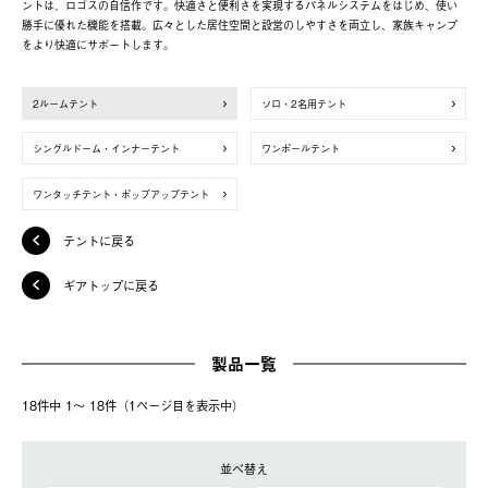
ントは、ロゴスの自信作です。快適さと便利さを実現するパネルシステムをはじめ、使い
勝手に優れた機能を搭載。広々とした居住空間と設営のしやすさを両立し、家族キャンプ
をより快適にサポートします。
2ルームテント
ソロ・2名用テント
シングルドーム・インナーテント
ワンポールテント
ワンタッチテント・ポップアップテント
テントに戻る
ギアトップに戻る
製品一覧
18件中 1〜 18件（1ページ⽬を表⽰中）
並べ替え