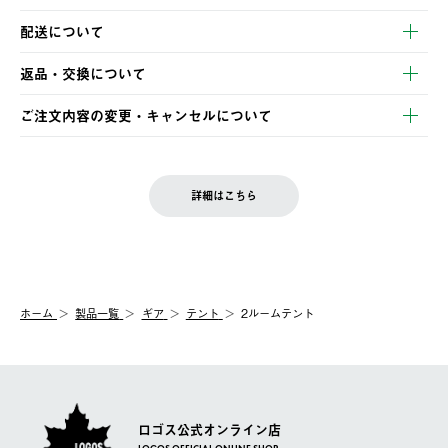
以下のいずれかの方法でお支払いいただけます。
配送について
・クレジットカード決済
【発送スケジュール】
・コンビニ決済
返品・交換について
ご注文・ご入金完了より2営業日以内に商品を発送いたします。
・Pay-easy決済
※お客様都合の場合
土日祝の発送はございませんので、木曜日以降のご注文は週明け
ご注文内容の変更・キャンセルについて
の発送となる場合がございます。
ご注文完了後、変更・キャンセルの個別のご対応はお受けできま
【返品】
※予約販売・長期連休期間中のご注文は除く（別途スケジュール
せん。
商品到着後7日以内にご連絡ください。
をご案内いたします。）
LOGOS FAMILY会員の方は、会員マイページ内 購入履歴画面に
お客様都合の返品にかかる送料は、お客様ご負担とさせていただ
詳細はこちら
『注文をキャンセルする』ボタンが表示されている場合のみ、発
きます。
【配送時間指定】
送手配前のためサイト上よりご注文キャンセルが可能です。
ご注文の際、ご注文内容確認画面にて配送時間指定が可能です。
【交換】
配送時間指定がない場合は、最短でのお届けとなります。
システム上、商品の交換（同一商品のカラー・サイズ交換を含
む）は受け付けておりません。
【配送業者】
ホーム
製品一覧
ギア
テント
2ルームテント
一度お手元の商品を返品いただき、ご希望商品を再注文してくだ
佐川急便にて配送されます。
さい。
ロゴス公式オンライン店