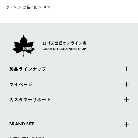
む）は受け付けておりません。
【配送業者】
ホーム
製品一覧
ギア
一度お手元の商品を返品いただき、ご希望商品を再注文してくだ
佐川急便にて配送されます。
さい。
ロゴス公式オンライン店
LOGOS OFFICIAL ONLINE SHOP
製品ラインナップ
マイページ
カスタマーサポート
BRAND SITE