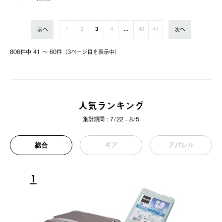
前へ
次へ
1
2
3
4
...
40
41
806件中 41 〜 60件（3ページ⽬を表⽰中）
人気ランキング
集計期間 : 7/22 - 8/5
総合
ギア
アパレル
1