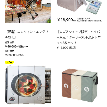
（野電）エレキャン・エレグリ
【ロゴスショップ限定】ハイパ
ルCHEF
ー氷点下クーラーXL＋氷点下パ
ック3枚セット
通常価格
￥46,000 (税込)
￥18,900 (税込)
特別価格
￥39,800 (税込)
NEW