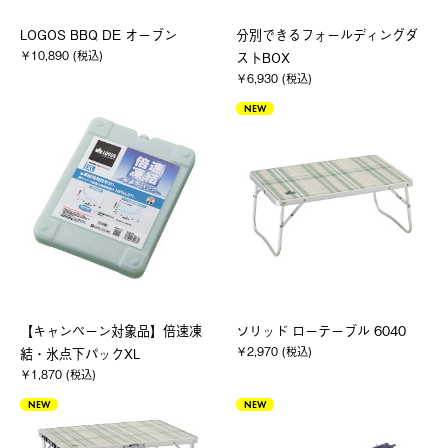
LOGOS BBQ DE オーブン
分別できるフォールディングダ
￥10,890 (税込)
ストBOX
￥6,930 (税込)
NEW
【キャンペーン対象品】倍速凍
ソリッド ローテーブル 6040
￥2,970 (税込)
結・氷点下パックXL
￥1,870 (税込)
NEW
NEW