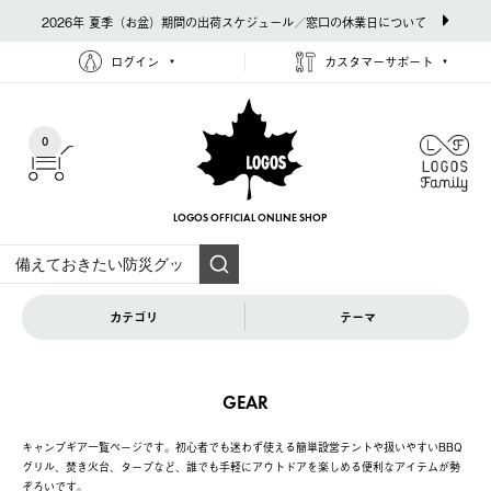
2026年 夏季（お盆）期間の出荷スケジュール／窓口の休業日について
ログイン
カスタマーサポート
0
LOGOS OFFICIAL
ONLINE SHOP
カテゴリ
テーマ
GEAR
キャンプギア一覧ページです。初心者でも迷わず使える簡単設営テントや扱いやすいBBQ
グリル、焚き火台、タープなど、誰でも手軽にアウトドアを楽しめる便利なアイテムが勢
ぞろいです。