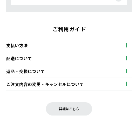
ご利用ガイド
支払い方法
以下のいずれかの方法でお支払いいただけます。
配送について
・クレジットカード決済
【発送スケジュール】
・コンビニ決済
返品・交換について
ご注文・ご入金完了より2営業日以内に商品を発送いたします。
・Pay-easy決済
※お客様都合の場合
土日祝の発送はございませんので、木曜日以降のご注文は週明け
ご注文内容の変更・キャンセルについて
の発送となる場合がございます。
ご注文完了後、変更・キャンセルの個別のご対応はお受けできま
【返品】
※予約販売・長期連休期間中のご注文は除く（別途スケジュール
せん。
商品到着後7日以内にご連絡ください。
をご案内いたします。）
LOGOS FAMILY会員の方は、会員マイページ内 購入履歴画面に
お客様都合の返品にかかる送料は、お客様ご負担とさせていただ
詳細はこちら
『注文をキャンセルする』ボタンが表示されている場合のみ、発
きます。
【配送時間指定】
送手配前のためサイト上よりご注文キャンセルが可能です。
ご注文の際、ご注文内容確認画面にて配送時間指定が可能です。
【交換】
配送時間指定がない場合は、最短でのお届けとなります。
システム上、商品の交換（同一商品のカラー・サイズ交換を含