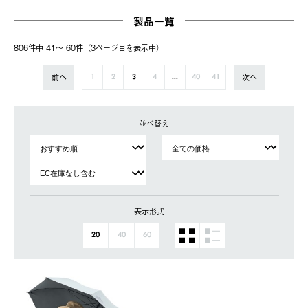
製品一覧
806件中 41〜 60件（3ページ⽬を表⽰中）
前へ
次へ
1
2
3
4
...
40
41
並べ替え
表示形式
20
40
60