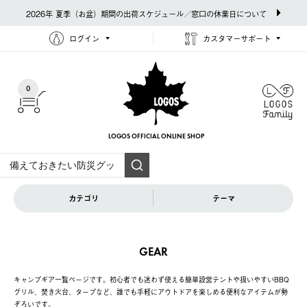
2026年 夏季（お盆）期間の出荷スケジュール／窓口の休業日について
ログイン
カスタマーサポート
0
LOGOS OFFICIAL
ONLINE SHOP
カテゴリ
テーマ
GEAR
キャンプギア一覧ページです。初心者でも迷わず使える簡単設営テントや扱いやすいBBQ
グリル、焚き火台、タープなど、誰でも手軽にアウトドアを楽しめる便利なアイテムが勢
ぞろいです。