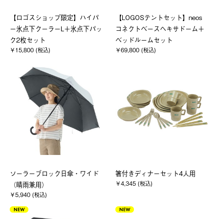
【ロゴスショップ限定】ハイパ
【LOGOSテントセット】neos
ー氷点下クーラーL＋氷点下パッ
コネクトベースヘキサドーム＋
ク2枚セット
ベッドルームセット
￥15,800 (税込)
￥69,800 (税込)
ソーラーブロック日傘・ワイド
箸付きディナーセット4人用
￥4,345 (税込)
（晴雨兼用）
￥5,940 (税込)
NEW
NEW