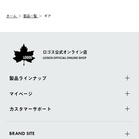
システム上、商品の交換（同一商品のカラー・サイズ交換を含
む）は受け付けておりません。
【配送業者】
ホーム
製品一覧
ギア
一度お手元の商品を返品いただき、ご希望商品を再注文してくだ
佐川急便にて配送されます。
さい。
ロゴス公式オンライン店
LOGOS OFFICIAL ONLINE SHOP
製品ラインナップ
マイページ
カスタマーサポート
BRAND SITE