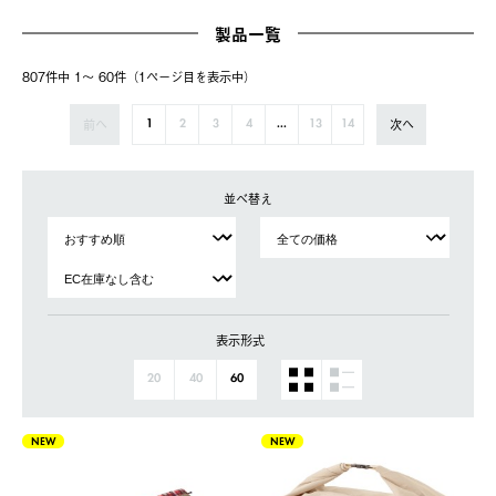
製品一覧
807件中 1〜 60件（1ページ⽬を表⽰中）
前へ
次へ
1
2
3
4
...
13
14
並べ替え
表示形式
20
40
60
NEW
NEW