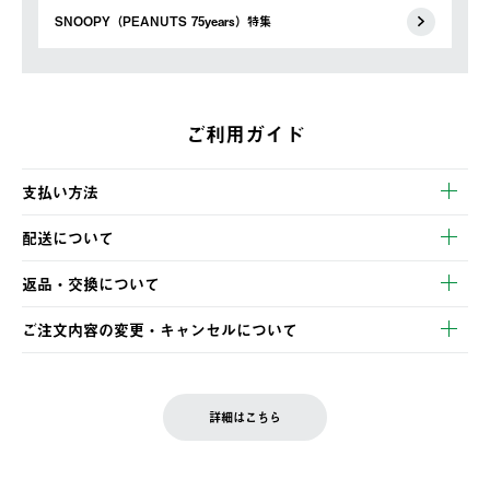
SNOOPY（PEANUTS 75years）特集
ご利用ガイド
支払い方法
以下のいずれかの方法でお支払いいただけます。
配送について
・クレジットカード決済
【発送スケジュール】
・コンビニ決済
返品・交換について
ご注文・ご入金完了より2営業日以内に商品を発送いたします。
・Pay-easy決済
※お客様都合の場合
土日祝の発送はございませんので、木曜日以降のご注文は週明け
ご注文内容の変更・キャンセルについて
の発送となる場合がございます。
ご注文完了後、変更・キャンセルの個別のご対応はお受けできま
【返品】
※予約販売・長期連休期間中のご注文は除く（別途スケジュール
せん。
商品到着後7日以内にご連絡ください。
をご案内いたします。）
LOGOS FAMILY会員の方は、会員マイページ内 購入履歴画面に
お客様都合の返品にかかる送料は、お客様ご負担とさせていただ
詳細はこちら
『注文をキャンセルする』ボタンが表示されている場合のみ、発
きます。
【配送時間指定】
送手配前のためサイト上よりご注文キャンセルが可能です。
ご注文の際、ご注文内容確認画面にて配送時間指定が可能です。
【交換】
配送時間指定がない場合は、最短でのお届けとなります。