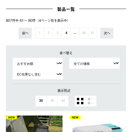
製品一覧
807件中 61〜 80件（4ページ⽬を表⽰中）
前へ
次へ
1
2
3
4
...
40
41
並べ替え
表示形式
20
40
60
NEW
NEW