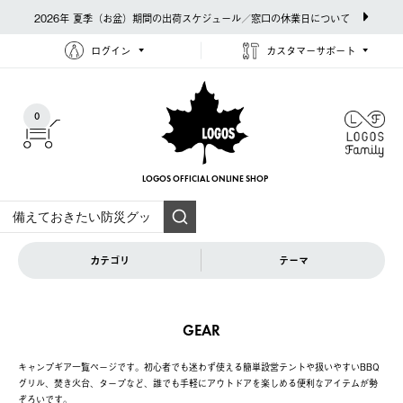
2026年 夏季（お盆）期間の出荷スケジュール／窓口の休業日について
ログイン
カスタマーサポート
0
LOGOS OFFICIAL
ONLINE SHOP
カテゴリ
テーマ
GEAR
キャンプギア一覧ページです。初心者でも迷わず使える簡単設営テントや扱いやすいBBQ
グリル、焚き火台、タープなど、誰でも手軽にアウトドアを楽しめる便利なアイテムが勢
ぞろいです。