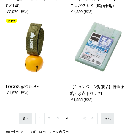
0×140）
コンパクト S（晴雨兼用）
￥2,970 (税込)
￥4,380 (税込)
NEW
LOGOS 熊ベル-BF
【キャンペーン対象品】倍速凍
￥1,870 (税込)
結・氷点下パックL
￥1,595 (税込)
前へ
次へ
1
2
3
4
...
40
41
807件中 61 〜 80件（4ページ⽬を表⽰中）