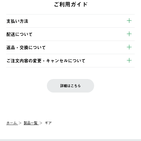
ご利用ガイド
支払い方法
以下のいずれかの方法でお支払いいただけます。
配送について
・クレジットカード決済
【発送スケジュール】
・コンビニ決済
返品・交換について
ご注文・ご入金完了より2営業日以内に商品を発送いたします。
・Pay-easy決済
※お客様都合の場合
土日祝の発送はございませんので、木曜日以降のご注文は週明け
ご注文内容の変更・キャンセルについて
の発送となる場合がございます。
ご注文完了後、変更・キャンセルの個別のご対応はお受けできま
【返品】
※予約販売・長期連休期間中のご注文は除く（別途スケジュール
せん。
商品到着後7日以内にご連絡ください。
をご案内いたします。）
LOGOS FAMILY会員の方は、会員マイページ内 購入履歴画面に
お客様都合の返品にかかる送料は、お客様ご負担とさせていただ
詳細はこちら
『注文をキャンセルする』ボタンが表示されている場合のみ、発
きます。
【配送時間指定】
送手配前のためサイト上よりご注文キャンセルが可能です。
ご注文の際、ご注文内容確認画面にて配送時間指定が可能です。
【交換】
配送時間指定がない場合は、最短でのお届けとなります。
システム上、商品の交換（同一商品のカラー・サイズ交換を含
む）は受け付けておりません。
【配送業者】
ホーム
製品一覧
ギア
一度お手元の商品を返品いただき、ご希望商品を再注文してくだ
佐川急便にて配送されます。
さい。