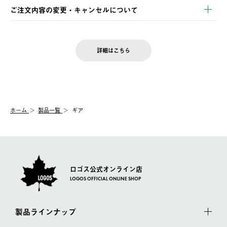
※お客様都合の場合
土日祝の発送はございませんので、木曜日以降のご注文は週明け
ご注文内容の変更・キャンセルについて
の発送となる場合がございます。
ご注文完了後、変更・キャンセルの個別のご対応はお受けできま
【返品】
※予約販売・長期連休期間中のご注文は除く（別途スケジュール
せん。
商品到着後7日以内にご連絡ください。
をご案内いたします。）
LOGOS FAMILY会員の方は、会員マイページ内 購入履歴画面に
お客様都合の返品にかかる送料は、お客様ご負担とさせていただ
詳細はこちら
『注文をキャンセルする』ボタンが表示されている場合のみ、発
きます。
【配送時間指定】
送手配前のためサイト上よりご注文キャンセルが可能です。
ご注文の際、ご注文内容確認画面にて配送時間指定が可能です。
【交換】
配送時間指定がない場合は、最短でのお届けとなります。
システム上、商品の交換（同一商品のカラー・サイズ交換を含
む）は受け付けておりません。
【配送業者】
ホーム
製品一覧
ギア
一度お手元の商品を返品いただき、ご希望商品を再注文してくだ
佐川急便にて配送されます。
さい。
ロゴス公式オンライン店
LOGOS OFFICIAL ONLINE SHOP
製品ラインナップ