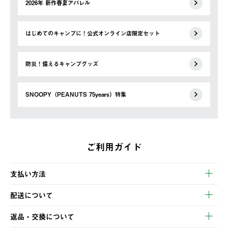
2026年 新作春夏アパレル
はじめてのキャンプに！公式オンライン店限定セット
防災！備えるキャンプグッズ
SNOOPY（PEANUTS 75years）特集
ご利用ガイド
支払い方法
以下のいずれかの方法でお支払いいただけます。
配送について
・クレジットカード決済
【発送スケジュール】
・コンビニ決済
返品・交換について
ご注文・ご入金完了より2営業日以内に商品を発送いたします。
・Pay-easy決済