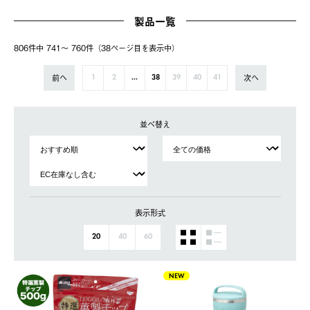
製品一覧
806件中 741〜 760件（38ページ⽬を表⽰中）
前へ
次へ
1
2
...
38
39
40
41
並べ替え
表示形式
20
40
60
NEW