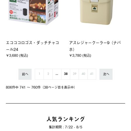
エコココロゴス・ダッチチャコ
アスレジャークーラー9（ナバ
ール24
ホ）
￥3,680 (税込)
￥3,780 (税込)
前へ
次へ
1
2
...
38
39
40
41
806件中 741 〜 760件（38ページ⽬を表⽰中）
人気ランキング
集計期間 : 7/22 - 8/5