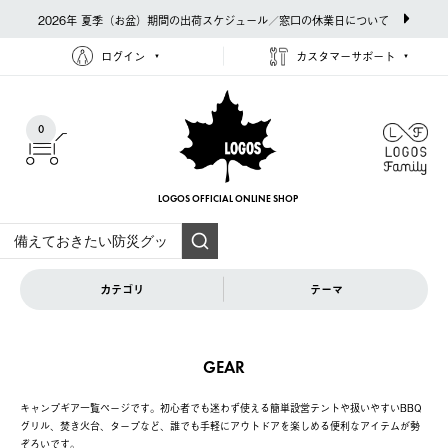
2026年 夏季（お盆）期間の出荷スケジュール／窓口の休業日について
ログイン
カスタマーサポート
0
LOGOS OFFICIAL
ONLINE SHOP
カテゴリ
テーマ
GEAR
キャンプギア一覧ページです。初心者でも迷わず使える簡単設営テントや扱いやすいBBQ
グリル、焚き火台、タープなど、誰でも手軽にアウトドアを楽しめる便利なアイテムが勢
ぞろいです。