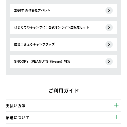
2026年 新作春夏アパレル
はじめてのキャンプに！公式オンライン店限定セット
防災！備えるキャンプグッズ
SNOOPY（PEANUTS 75years）特集
ご利用ガイド
支払い方法
以下のいずれかの方法でお支払いいただけます。
配送について
・クレジットカード決済
【発送スケジュール】
・コンビニ決済