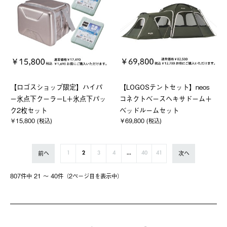
【ロゴスショップ限定】ハイパ
【LOGOSテントセット】neos
ー氷点下クーラーL＋氷点下パッ
コネクトベースヘキサドーム＋
ク2枚セット
ベッドルームセット
￥15,800 (税込)
￥69,800 (税込)
前へ
次へ
1
2
3
4
...
40
41
807件中 21 〜 40件（2ページ⽬を表⽰中）