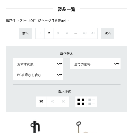
製品一覧
807件中 21〜 40件（2ページ⽬を表⽰中）
前へ
次へ
1
2
3
4
...
40
41
並べ替え
表示形式
20
40
60