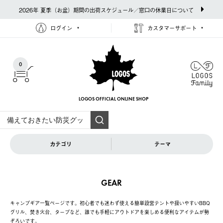
2026年 夏季（お盆）期間の出荷スケジュール／窓口の休業日について
ログイン
カスタマーサポート
0
LOGOS OFFICIAL
ONLINE SHOP
カテゴリ
テーマ
GEAR
キャンプギア一覧ページです。初心者でも迷わず使える簡単設営テントや扱いやすいBBQ
グリル、焚き火台、タープなど、誰でも手軽にアウトドアを楽しめる便利なアイテムが勢
ぞろいです。