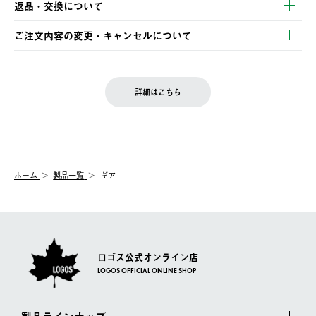
返品・交換について
ご注文・ご入金完了より2営業日以内に商品を発送いたします。
・Pay-easy決済
※お客様都合の場合
土日祝の発送はございませんので、木曜日以降のご注文は週明け
ご注文内容の変更・キャンセルについて
の発送となる場合がございます。
ご注文完了後、変更・キャンセルの個別のご対応はお受けできま
【返品】
※予約販売・長期連休期間中のご注文は除く（別途スケジュール
せん。
商品到着後7日以内にご連絡ください。
をご案内いたします。）
LOGOS FAMILY会員の方は、会員マイページ内 購入履歴画面に
お客様都合の返品にかかる送料は、お客様ご負担とさせていただ
詳細はこちら
『注文をキャンセルする』ボタンが表示されている場合のみ、発
きます。
【配送時間指定】
送手配前のためサイト上よりご注文キャンセルが可能です。
ご注文の際、ご注文内容確認画面にて配送時間指定が可能です。
【交換】
配送時間指定がない場合は、最短でのお届けとなります。
システム上、商品の交換（同一商品のカラー・サイズ交換を含
む）は受け付けておりません。
【配送業者】
ホーム
製品一覧
ギア
一度お手元の商品を返品いただき、ご希望商品を再注文してくだ
佐川急便にて配送されます。
さい。
ロゴス公式オンライン店
LOGOS OFFICIAL ONLINE SHOP