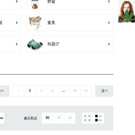
野電
剤
家具
外遊び
前へ
次へ
1
2
3
4
...
40
41
表示形式
20
40
60