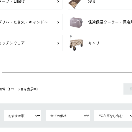
タープ・日除け
寝具
グリル・たき火・キャンドル
保冷保温クーラー・保冷
キッチンウェア
キャリー
 40件（1ページ⽬を表⽰中）