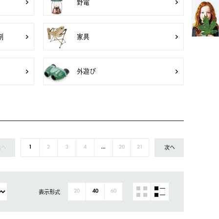
野電
剤
家具
外遊び
前へ
次へ
1
2
3
4
...
20
21
表示形式
20
40
60