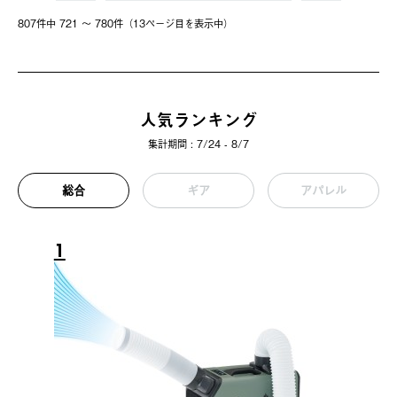
807件中 721 〜 780件（13ページ⽬を表⽰中）
人気ランキング
集計期間 : 7/24 - 8/7
総合
ギア
アパレル
1