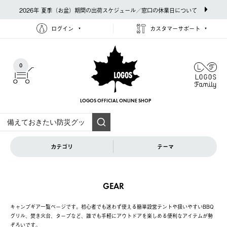
2026年 夏季（お盆）期間の出荷スケジュール／窓口の休業日について
ログイン
カスタマーサポート
0
LOGOS OFFICIAL
ONLINE SHOP
カテゴリ
テーマ
GEAR
キャンプギア一覧ページです。初心者でも迷わず使える簡単設営テントや扱いやすいBBQ
グリル、焚き火台、タープなど、誰でも手軽にアウトドアを楽しめる便利なアイテムが勢
ぞろいです。