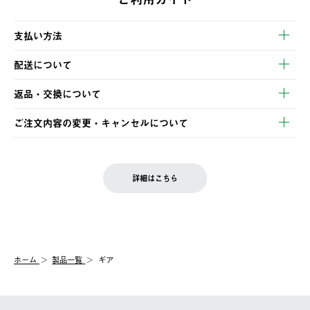
支払い方法
以下のいずれかの方法でお支払いいただけます。
配送について
・クレジットカード決済
【発送スケジュール】
・コンビニ決済
返品・交換について
ご注文・ご入金完了より2営業日以内に商品を発送いたします。
・Pay-easy決済
※お客様都合の場合
土日祝の発送はございませんので、木曜日以降のご注文は週明け
ご注文内容の変更・キャンセルについて
の発送となる場合がございます。
ご注文完了後、変更・キャンセルの個別のご対応はお受けできま
【返品】
※予約販売・長期連休期間中のご注文は除く（別途スケジュール
せん。
商品到着後7日以内にご連絡ください。
をご案内いたします。）
LOGOS FAMILY会員の方は、会員マイページ内 購入履歴画面に
お客様都合の返品にかかる送料は、お客様ご負担とさせていただ
詳細はこちら
『注文をキャンセルする』ボタンが表示されている場合のみ、発
きます。
【配送時間指定】
送手配前のためサイト上よりご注文キャンセルが可能です。
ご注文の際、ご注文内容確認画面にて配送時間指定が可能です。
【交換】
配送時間指定がない場合は、最短でのお届けとなります。
システム上、商品の交換（同一商品のカラー・サイズ交換を含
む）は受け付けておりません。
【配送業者】
ホーム
製品一覧
ギア
一度お手元の商品を返品いただき、ご希望商品を再注文してくだ
佐川急便にて配送されます。
さい。