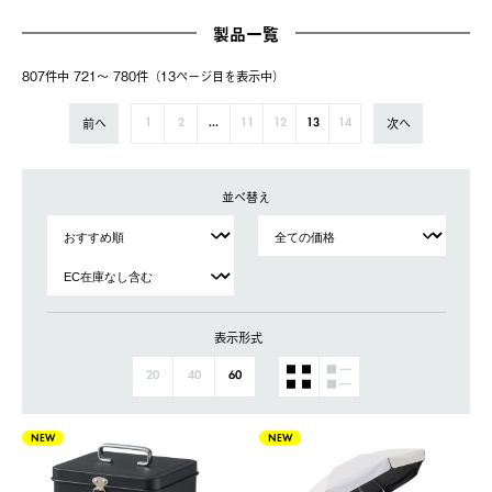
製品一覧
807件中 721〜 780件（13ページ⽬を表⽰中）
前へ
次へ
1
2
...
11
12
13
14
並べ替え
表示形式
20
40
60
NEW
NEW