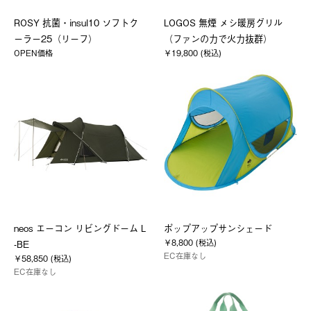
ROSY 抗菌・insul10 ソフトク
LOGOS 無煙 メシ暖房グリル
ーラー25（リーフ）
（ファンの力で火力抜群）
OPEN価格
￥19,800 (税込)
neos エーコン リビングドーム L
ポップアップサンシェード
￥8,800 (税込)
-BE
EC在庫なし
￥58,850 (税込)
EC在庫なし