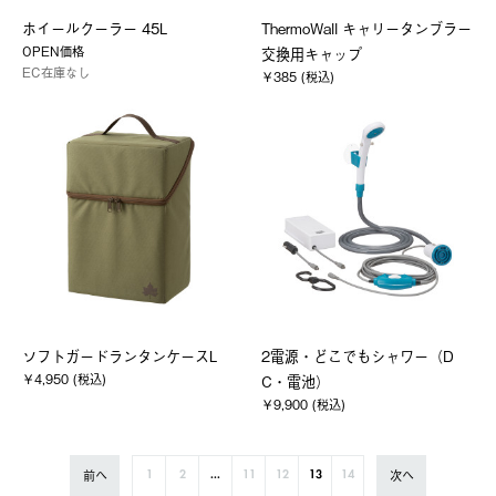
ホイールクーラー 45L
ThermoWall キャリータンブラー
OPEN価格
交換用キャップ
EC在庫なし
￥385 (税込)
ソフトガードランタンケースL
2電源・どこでもシャワー（D
￥4,950 (税込)
C・電池）
￥9,900 (税込)
前へ
次へ
1
2
...
11
12
13
14