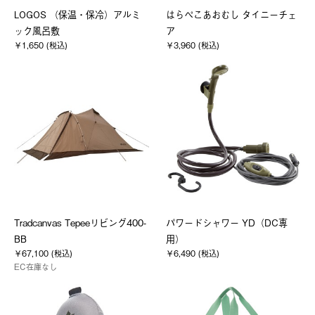
LOGOS （保温・保冷）アルミ
はらぺこあおむし タイニーチェ
ック風呂敷
ア
￥1,650 (税込)
￥3,960 (税込)
Tradcanvas Tepeeリビング400-
パワードシャワー YD（DC専
BB
用）
￥67,100 (税込)
￥6,490 (税込)
EC在庫なし