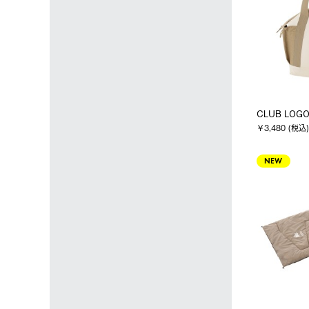
CLUB LO
￥3,480 (税込)
NEW