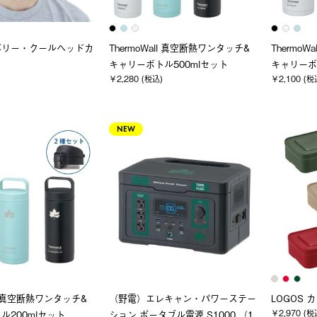
バリー・クールヘッドカ
ThermoWall 真空断熱ワンタッチ&
Thermo
キャリーボトル500mlセット
キャリーボ
￥2,280 (税込)
￥2,100 (税
NEW
ll 真空断熱ワンタッチ&
（野電）エレキャン・パワーステー
LOGOS
￥2,970 (税
ル200mlセット
ション ポータブル電源 S1000 （1