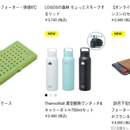
ンフォーター・体感6℃
LOGOSの森林 ちょっとスモークす
【オンライ
るリッド
ンコンロセ
￥3,740 (税込)
￥2,480 (税
NEW
NEW
トケース
ThermoWall 真空断熱ワンタッチ&
【8月下旬
キャリーボトル750mlセット
フォーター
￥2,480 (税込)
かフランネ
￥4,950 (税
EC在庫なし