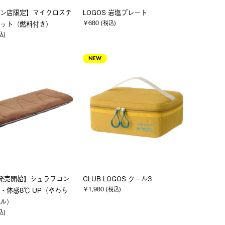
ン店限定】マイクロステ
LOGOS 岩塩プレート
￥680 (税込)
ット（燃料付き）
込)
NEW
発売開始】シュラフコン
CLUB LOGOS クール3
￥1,980 (税込)
・体感8℃ UP（やわら
ル）
込)