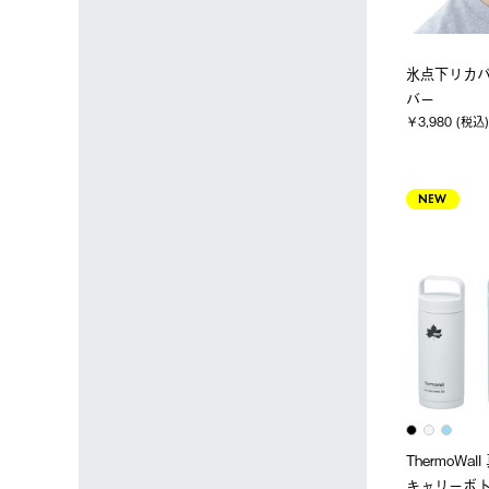
氷点下リカ
バー
￥3,980 (税込)
NEW
ThermoWa
キャリーボト