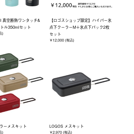
Wall 真空断熱ワンタッチ&
【ロゴスショップ限定】ハイパー氷
トル350mlセット
点下クーラーM＋氷点下パック2枚
込)
セット
￥12,000 (税込)
 カラーメスキット
LOGOS メスキット
込)
￥2,970 (税込)