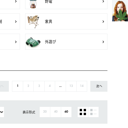
野電
剤
家具
外遊び
前へ
次へ
1
2
3
4
...
13
14
表示形式
20
40
60