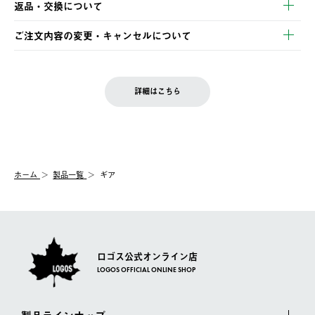
返品・交換について
ご注文・ご入金完了より2営業日以内に商品を発送いたします。
・Pay-easy決済
※お客様都合の場合
土日祝の発送はございませんので、木曜日以降のご注文は週明け
ご注文内容の変更・キャンセルについて
の発送となる場合がございます。
ご注文完了後、変更・キャンセルの個別のご対応はお受けできま
【返品】
※予約販売・長期連休期間中のご注文は除く（別途スケジュール
せん。
商品到着後7日以内にご連絡ください。
をご案内いたします。）
LOGOS FAMILY会員の方は、会員マイページ内 購入履歴画面に
お客様都合の返品にかかる送料は、お客様ご負担とさせていただ
詳細はこちら
『注文をキャンセルする』ボタンが表示されている場合のみ、発
きます。
【配送時間指定】
送手配前のためサイト上よりご注文キャンセルが可能です。
ご注文の際、ご注文内容確認画面にて配送時間指定が可能です。
【交換】
配送時間指定がない場合は、最短でのお届けとなります。
システム上、商品の交換（同一商品のカラー・サイズ交換を含
む）は受け付けておりません。
【配送業者】
ホーム
製品一覧
ギア
一度お手元の商品を返品いただき、ご希望商品を再注文してくだ
佐川急便にて配送されます。
さい。
ロゴス公式オンライン店
LOGOS OFFICIAL ONLINE SHOP