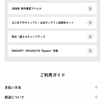
2026年 新作春夏アパレル
はじめてのキャンプに！公式オンライン店限定セット
防災！備えるキャンプグッズ
SNOOPY（PEANUTS 75years）特集
ご利用ガイド
支払い方法
以下のいずれかの方法でお支払いいただけます。
配送について
・クレジットカード決済
【発送スケジュール】
・コンビニ決済