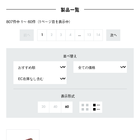
製品一覧
807件中 1〜 60件（1ページ⽬を表⽰中）
前へ
次へ
1
2
3
4
...
13
14
並べ替え
表示形式
20
40
60