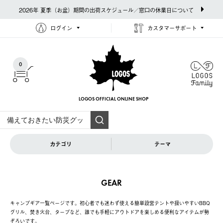
2026年 夏季（お盆）期間の出荷スケジュール／窓口の休業日について
ログイン
カスタマーサポート
0
LOGOS OFFICIAL
ONLINE SHOP
カテゴリ
テーマ
GEAR
キャンプギア一覧ページです。初心者でも迷わず使える簡単設営テントや扱いやすいBBQ
グリル、焚き火台、タープなど、誰でも手軽にアウトドアを楽しめる便利なアイテムが勢
ぞろいです。