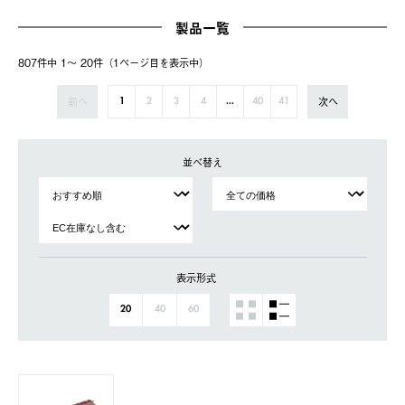
製品一覧
807件中 1〜 20件（1ページ⽬を表⽰中）
前へ
次へ
1
2
3
4
...
40
41
並べ替え
表示形式
20
40
60