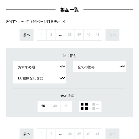
製品一覧
807件中 〜 件（46ページ⽬を表⽰中）
前へ
次へ
1
2
...
38
39
40
41
並べ替え
表示形式
20
40
60
前へ
次へ
1
2
...
38
39
40
41