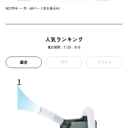
807件中 〜 件（46ページ⽬を表⽰中）
人気ランキング
集計期間 : 7/25 - 8/8
総合
ギア
アパレル
1