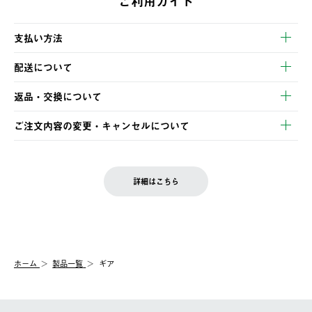
ご利用ガイド
支払い方法
以下のいずれかの方法でお支払いいただけます。
配送について
・クレジットカード決済
【発送スケジュール】
・コンビニ決済
返品・交換について
ご注文・ご入金完了より2営業日以内に商品を発送いたします。
・Pay-easy決済
※お客様都合の場合
土日祝の発送はございませんので、木曜日以降のご注文は週明け
ご注文内容の変更・キャンセルについて
の発送となる場合がございます。
ご注文完了後、変更・キャンセルの個別のご対応はお受けできま
【返品】
※予約販売・長期連休期間中のご注文は除く（別途スケジュール
せん。
商品到着後7日以内にご連絡ください。
をご案内いたします。）
LOGOS FAMILY会員の方は、会員マイページ内 購入履歴画面に
お客様都合の返品にかかる送料は、お客様ご負担とさせていただ
詳細はこちら
『注文をキャンセルする』ボタンが表示されている場合のみ、発
きます。
【配送時間指定】
送手配前のためサイト上よりご注文キャンセルが可能です。
ご注文の際、ご注文内容確認画面にて配送時間指定が可能です。
【交換】
配送時間指定がない場合は、最短でのお届けとなります。
システム上、商品の交換（同一商品のカラー・サイズ交換を含
む）は受け付けておりません。
【配送業者】
ホーム
製品一覧
ギア
一度お手元の商品を返品いただき、ご希望商品を再注文してくだ
佐川急便にて配送されます。
さい。