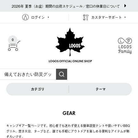
2026年 夏季（お盆）期間の出荷スケジュール／窓口の休業日について
ログイン
カスタマーサポート
0
LOGOS OFFICIAL
ONLINE SHOP
カテゴリ
テーマ
GEAR
キャンプギア一覧ページです。初心者でも迷わず使える簡単設営テントや扱いやすいBBQ
グリル、焚き火台、タープなど、誰でも手軽にアウトドアを楽しめる便利なアイテムが勢
ぞろいです。