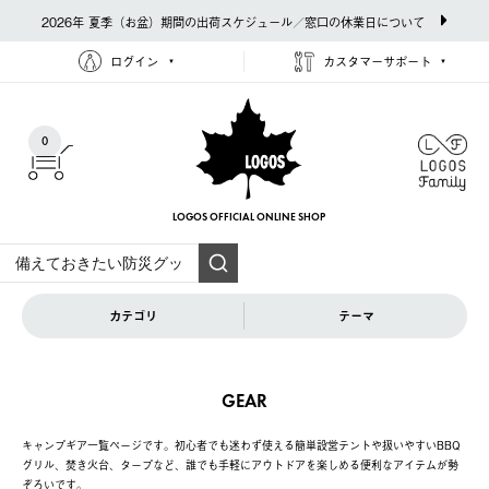
2026年 夏季（お盆）期間の出荷スケジュール／窓口の休業日について
ログイン
カスタマーサポート
0
LOGOS OFFICIAL
ONLINE SHOP
カテゴリ
テーマ
GEAR
キャンプギア一覧ページです。初心者でも迷わず使える簡単設営テントや扱いやすいBBQ
グリル、焚き火台、タープなど、誰でも手軽にアウトドアを楽しめる便利なアイテムが勢
ぞろいです。