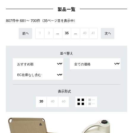
製品一覧
807件中 681〜 700件（35ページ⽬を表⽰中）
前へ
次へ
1
2
...
35
...
40
41
並べ替え
表示形式
20
40
60