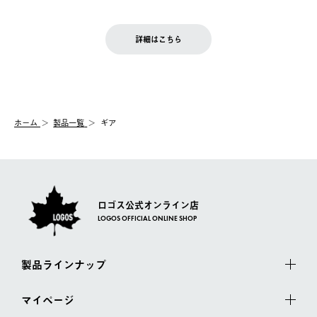
ご注文完了後、変更・キャンセルの個別のご対応はお受けできま
【返品】
※予約販売・長期連休期間中のご注文は除く（別途スケジュール
せん。
商品到着後7日以内にご連絡ください。
をご案内いたします。）
LOGOS FAMILY会員の方は、会員マイページ内 購入履歴画面に
お客様都合の返品にかかる送料は、お客様ご負担とさせていただ
詳細はこちら
『注文をキャンセルする』ボタンが表示されている場合のみ、発
きます。
【配送時間指定】
送手配前のためサイト上よりご注文キャンセルが可能です。
ご注文の際、ご注文内容確認画面にて配送時間指定が可能です。
【交換】
配送時間指定がない場合は、最短でのお届けとなります。
システム上、商品の交換（同一商品のカラー・サイズ交換を含
む）は受け付けておりません。
【配送業者】
ホーム
製品一覧
ギア
一度お手元の商品を返品いただき、ご希望商品を再注文してくだ
佐川急便にて配送されます。
さい。
ロゴス公式オンライン店
LOGOS OFFICIAL ONLINE SHOP
製品ラインナップ
マイページ