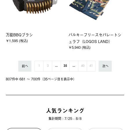
万能BBQブラシ
バルキーフリースセパレートシ
￥1,595 (税込)
ュラフ（LOGOS LAND）
￥5,940 (税込)
前へ
次へ
1
2
...
35
...
40
41
807件中 681 〜 700件（35ページ⽬を表⽰中）
人気ランキング
集計期間 : 7/25 - 8/8