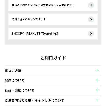
はじめてのキャンプに！公式オンライン店限定セット
防災！備えるキャンプグッズ
SNOOPY（PEANUTS 75years）特集
ご利用ガイド
支払い方法
以下のいずれかの方法でお支払いいただけます。
配送について
・クレジットカード決済
【発送スケジュール】
・コンビニ決済
返品・交換について
ご注文・ご入金完了より2営業日以内に商品を発送いたします。
・Pay-easy決済
※お客様都合の場合
土日祝の発送はございませんので、木曜日以降のご注文は週明け
ご注文内容の変更・キャンセルについて
の発送となる場合がございます。