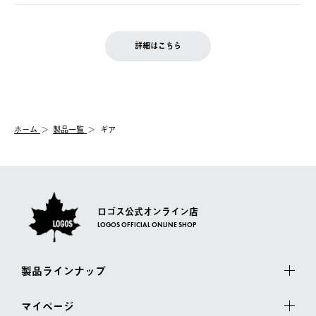
ご注文完了後、変更・キャンセルの個別のご対応はお受けできま
【返品】
※予約販売・長期連休期間中のご注文は除く（別途スケジュール
せん。
商品到着後7日以内にご連絡ください。
をご案内いたします。）
LOGOS FAMILY会員の方は、会員マイページ内 購入履歴画面に
お客様都合の返品にかかる送料は、お客様ご負担とさせていただ
詳細はこちら
『注文をキャンセルする』ボタンが表示されている場合のみ、発
きます。
【配送時間指定】
送手配前のためサイト上よりご注文キャンセルが可能です。
ご注文の際、ご注文内容確認画面にて配送時間指定が可能です。
【交換】
配送時間指定がない場合は、最短でのお届けとなります。
システム上、商品の交換（同一商品のカラー・サイズ交換を含
む）は受け付けておりません。
【配送業者】
ホーム
製品一覧
ギア
一度お手元の商品を返品いただき、ご希望商品を再注文してくだ
佐川急便にて配送されます。
さい。
ロゴス公式オンライン店
LOGOS OFFICIAL ONLINE SHOP
製品ラインナップ
マイページ