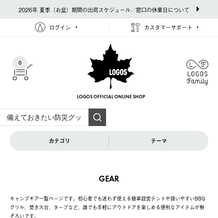
2026年 夏季（お盆）期間の出荷スケジュール／窓口の休業日について
ログイン
カスタマーサポート
0
LOGOS OFFICIAL
ONLINE SHOP
カテゴリ
テーマ
GEAR
キャンプギア一覧ページです。初心者でも迷わず使える簡単設営テントや扱いやすいBBQ
グリル、焚き火台、タープなど、誰でも手軽にアウトドアを楽しめる便利なアイテムが勢
ぞろいです。