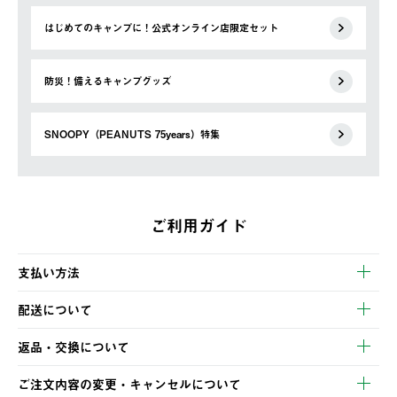
はじめてのキャンプに！公式オンライン店限定セット
防災！備えるキャンプグッズ
SNOOPY（PEANUTS 75years）特集
ご利用ガイド
支払い方法
以下のいずれかの方法でお支払いいただけます。
配送について
・クレジットカード決済
【発送スケジュール】
・コンビニ決済
返品・交換について
ご注文・ご入金完了より2営業日以内に商品を発送いたします。
・Pay-easy決済
※お客様都合の場合
土日祝の発送はございませんので、木曜日以降のご注文は週明け
ご注文内容の変更・キャンセルについて
の発送となる場合がございます。