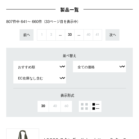
製品一覧
807件中 641〜 660件（33ページ⽬を表⽰中）
前へ
次へ
1
2
...
33
...
40
41
並べ替え
表示形式
20
40
60