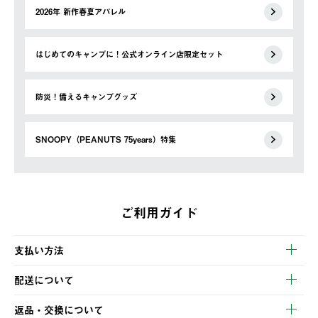
2026年 新作春夏アパレル
はじめてのキャンプに！公式オンライン店限定セット
防災！備えるキャンプグッズ
SNOOPY（PEANUTS 75years）特集
ご利用ガイド
支払い方法
以下のいずれかの方法でお支払いいただけます。
配送について
・クレジットカード決済
【発送スケジュール】
・コンビニ決済
返品・交換について
ご注文・ご入金完了より2営業日以内に商品を発送いたします。