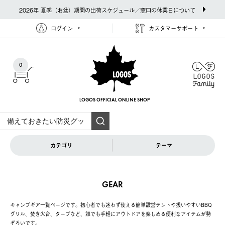
2026年 夏季（お盆）期間の出荷スケジュール／窓口の休業日について
ログイン
カスタマーサポート
0
LOGOS OFFICIAL
ONLINE SHOP
カテゴリ
テーマ
GEAR
キャンプギア一覧ページです。初心者でも迷わず使える簡単設営テントや扱いやすいBBQ
グリル、焚き火台、タープなど、誰でも手軽にアウトドアを楽しめる便利なアイテムが勢
ぞろいです。