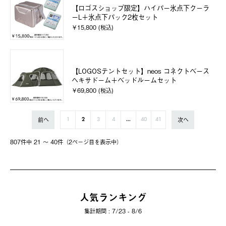
【ロゴスショップ限定】ハイパー氷点下クーラ
ーL＋氷点下パック2枚セット
￥15,800 (税込)
【LOGOSテントセット】neos コネクトベース
ヘキサドーム＋ベッドルームセット
￥69,800 (税込)
前へ
次へ
1
2
3
4
...
40
41
807件中 21 〜 40件（2ページ⽬を表⽰中）
人気ランキング
集計期間 : 7/23 - 8/6