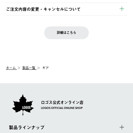
・Pay-easy決済
※お客様都合の場合
土日祝の発送はございませんので、木曜日以降のご注文は週明け
ご注文内容の変更・キャンセルについて
の発送となる場合がございます。
ご注文完了後、変更・キャンセルの個別のご対応はお受けできま
【返品】
※予約販売・長期連休期間中のご注文は除く（別途スケジュール
せん。
商品到着後7日以内にご連絡ください。
をご案内いたします。）
LOGOS FAMILY会員の方は、会員マイページ内 購入履歴画面に
お客様都合の返品にかかる送料は、お客様ご負担とさせていただ
詳細はこちら
『注文をキャンセルする』ボタンが表示されている場合のみ、発
きます。
【配送時間指定】
送手配前のためサイト上よりご注文キャンセルが可能です。
ご注文の際、ご注文内容確認画面にて配送時間指定が可能です。
【交換】
配送時間指定がない場合は、最短でのお届けとなります。
システム上、商品の交換（同一商品のカラー・サイズ交換を含
む）は受け付けておりません。
【配送業者】
ホーム
製品一覧
ギア
一度お手元の商品を返品いただき、ご希望商品を再注文してくだ
佐川急便にて配送されます。
さい。
ロゴス公式オンライン店
LOGOS OFFICIAL ONLINE SHOP
製品ラインナップ