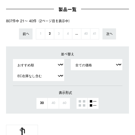
製品一覧
807件中 21〜 40件（2ページ⽬を表⽰中）
前へ
次へ
1
2
3
4
...
40
41
並べ替え
表示形式
20
40
60