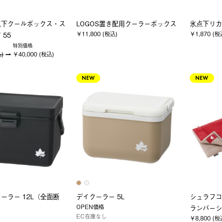
点下クールボックス・ス
LOGOS置き配用クーラーボックス
氷点下リカ
￥11,800 (税込)
￥1,870 (税
 55
特別価格
込)
￥40,000 (税込)
NEW
NEW
ーラー 12L（全面断
デイクーラー 5L
シュラフコ
OPEN価格
ランバーシ
EC在庫なし
￥8,800 (税