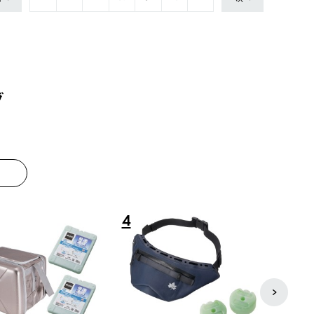
グ
8
9