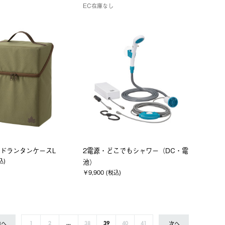
EC在庫なし
ドランタンケースL
2電源・どこでもシャワー（DC・電
込)
池）
￥9,900 (税込)
前へ
次へ
1
2
...
38
39
40
41