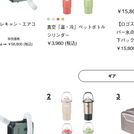
ロック 風抜きQセ
グランベ
ポケモン Tシャツ
250-BG
ース・オ
￥5,700 (税込)
(税込)
￥209,0
ギア
6
7