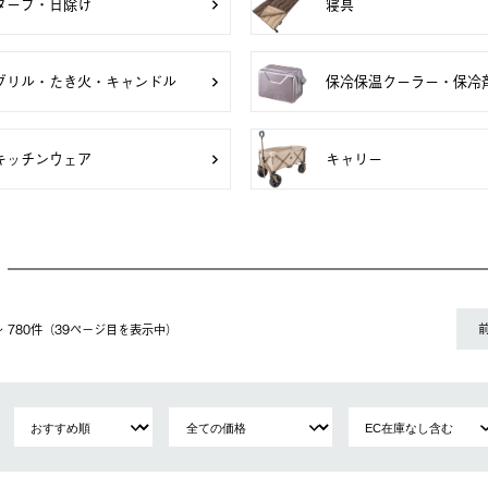
タープ・日除け
寝具
グリル・たき火・キャンドル
保冷保温クーラー・保冷
キッチンウェア
キャリー
1〜 780件（39ページ⽬を表⽰中）