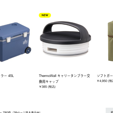
NEW
ラー 45L
ThermoWall キャリータンブラー交
ソフトガー
￥4,950 (税
換用キャップ
￥385 (税込)
1 〜 780件（39ページ⽬を表⽰中）