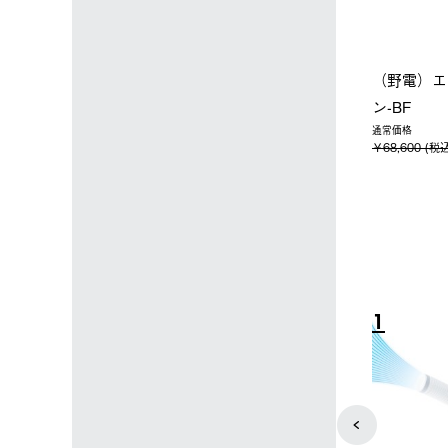
ップ限定】ハイ
【オンライン店限定】野電ボ
ソーラーブ
ーラーL＋氷点
ディエアコン＋氷点下パック
ットタープ 
セット
セット
￥21,800 
込)
￥14,850 (税込)
4
5