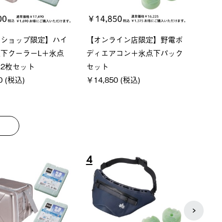
ーシック スペースベ
Q-TOP ソーラーサンドブロッ
ソーラ
クタゴン-BJ
クサンシェード-BF
ットタ
00 (税込)
￥16,800 (税込)
￥18,
8
9