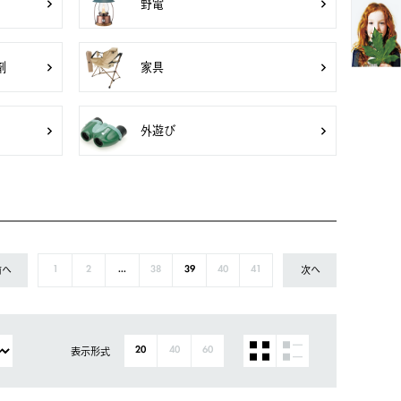
野電
剤
家具
外遊び
前へ
次へ
1
2
...
38
39
40
41
表示形式
20
40
60