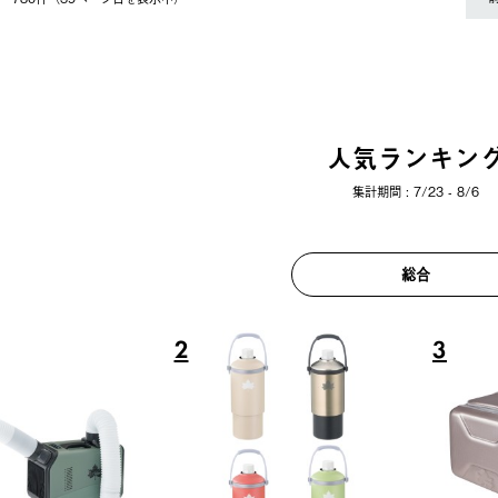
人気ランキン
集計期間 : 7/23 - 8/6
総合
6
7