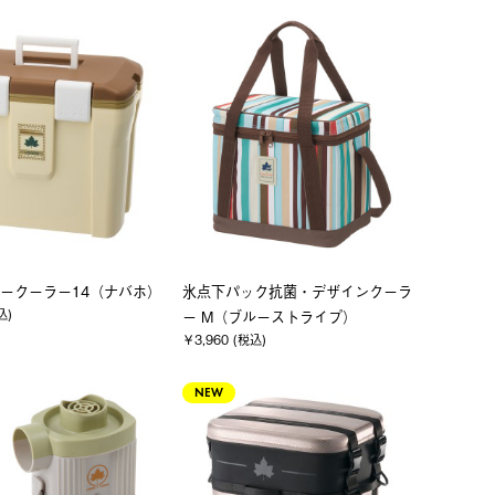
ークーラー14（ナバホ）
氷点下パック抗菌・デザインクーラ
込)
ー M（ブルーストライプ）
￥3,960 (税込)
NEW