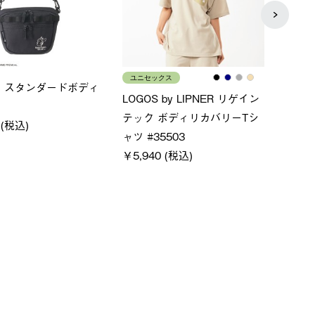
メンズ
レデ
×FOOTMARK RAKU
クールタッチリラックスＴシ
ＵＶ
ャツ
ィ
0 (税込)
￥4,400 (税込)
通常価
￥5,50