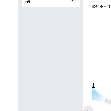
特集
807件中 〜 
4
5