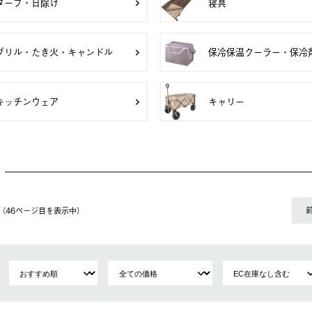
タープ・日除け
寝具
グリル・たき火・キャンドル
保冷保温クーラー・保冷
キッチンウェア
キャリー
件（46ページ⽬を表⽰中）