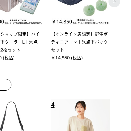
P ソーラーサンドブロッ
ソーラーブロック 風抜きQセ
【ロ
ェード-BF
ットタープ 200-BG
パー
0 (税込)
￥18,800 (税込)
下パ
￥12,
8
9