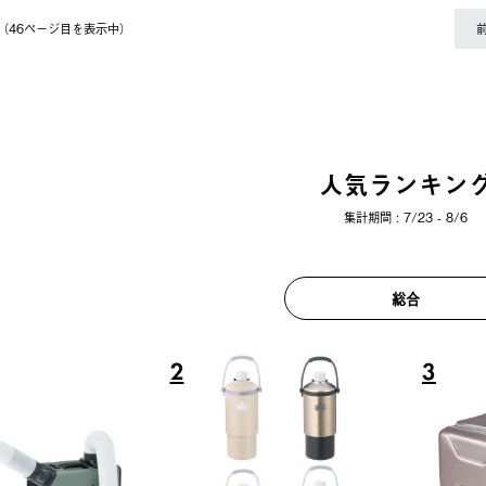
件（46ページ⽬を表⽰中）
人気ランキン
集計期間 : 7/23 - 8/6
総合
6
7