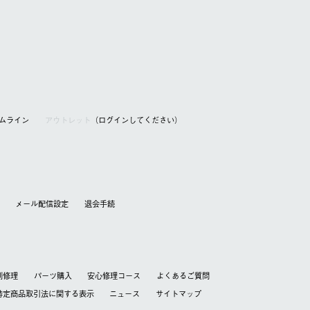
アムライン
アウトレット
（ログインしてください）
メール配信設定
退会⼿続
別修理
パーツ購入
安心修理コース
よくあるご質問
特定商品取引法に関する表⽰
ニュース
サイトマップ