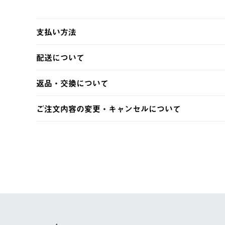
支払い方法
以下のいずれかの方法でお支払いいただけます。
配送について
・クレジットカード決済
・コンビニ決済
【発送スケジュール】
返品・交換について
・Pay-easy決済
ご注文・ご入金完了より2営業日以内に商品を発送いたしま
土日祝の発送はございませんので、木曜日以降のご注文は
※お客様都合の場合
ご注文内容の変更・キャンセルについて
※予約販売・長期連休期間中のご注文は除く（別途スケジ
【返品】
ご注文完了後、変更・キャンセルの個別のご対応はお受け
【配送時間指定】
商品到着後7日以内にご連絡ください。
LOGOS FAMILY会員の方は、会員マイページ内 購
ご注文の際、ご注文内容確認画面にて配送時間指定が可能
お客様都合の返品にかかる送料は、お客様ご負担とさせて
【配送業者】
【交換】
佐川急便にて配送されます。
システム上、商品の交換（同一商品のカラー・サイズ交換
一度お手元の商品を返品いただき、ご希望商品を再注文し