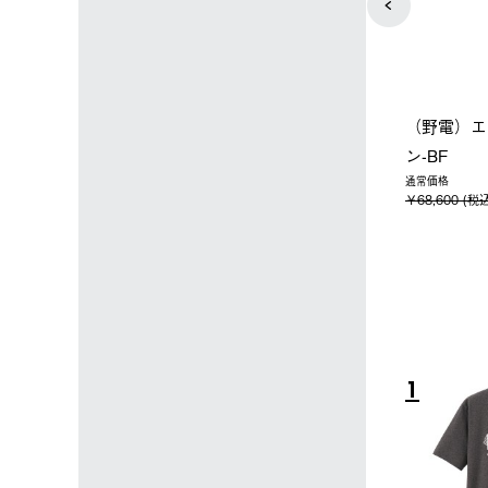
ップ限定】ハイ
【オンライン店限定】野電ボ
ソーラーブ
ーラーL＋氷点
ディエアコン＋氷点下パック
ットタープ 
セット
セット
￥21,800 
込)
￥14,850 (税込)
4
5