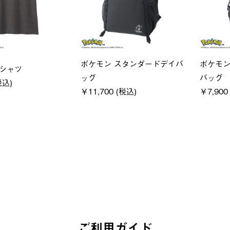
ユニセックス
LOGOS
クフーディ
LOGOS by LIPNER リゲイン
SACK
税込)
テック ボディリカバリーショ
￥21,78
ーツ #35504
￥5,940 (税込)
ご利用ガイド