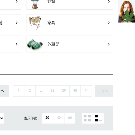
野電
剤
家具
外遊び
前へ
次へ
1
2
...
38
39
40
41
表示形式
20
40
60