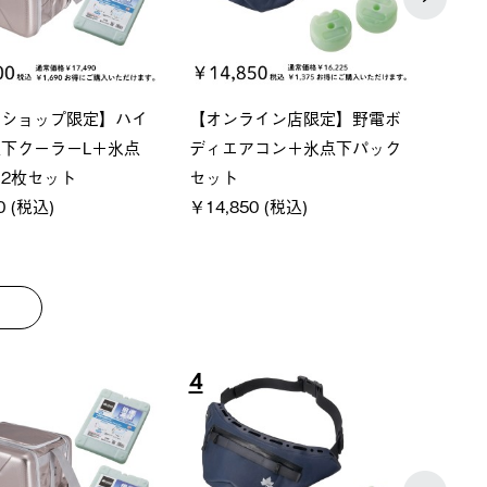
ベーシック スペースベ
Q-TOP ソーラーサンドブロッ
ソー
クタゴン-BJ
クサンシェード-BF
ットタ
00 (税込)
￥16,800 (税込)
￥18,
8
9