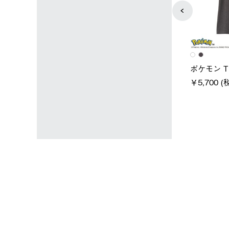
ユニセックス
レディース
タンダードボディ
LOGOS by LIPNER リゲイン
ノーメイ
テック ボディリカバリーTシ
￥5,940 (
)
ャツ #35503
￥5,940 (税込)