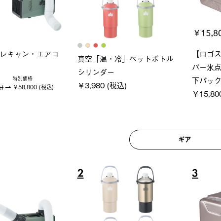
ロック 風抜きQセ
グラン
ポケモン Tシャツ
250-BG
ース・オ
￥5,700 (税込)
(税込)
￥209,0
ギア
6
7