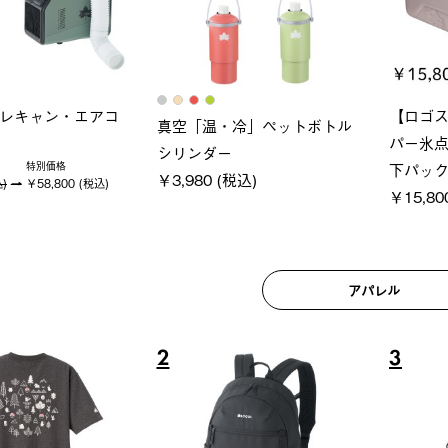
ロック 風抜きQセ
グランベーシック スペースベ
Q-TO
250-BG
ース・オクタゴン-BJ
クサンシ
(税込)
￥209,000 (税込)
￥16,80
アパレル
6
7