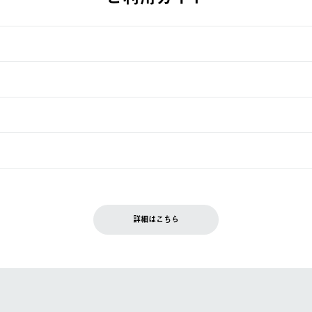
す。
週明けの発送となる場合がございます。
ュールをご案内いたします。）
できません。
入履歴画面に『注文をキャンセルする』ボタンが表示されている場合のみ、
です。配送時間指定がない場合は、最短でのお届けとなります。
いただきます。
詳細はこちら
を含む）は受け付けておりません。
てください。